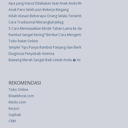
Apa yang Harus Dilakukan Saat Anak Anda Menatap Seseorang dengan B
Anak Para Seleb pun Bekerja Magang
Inilah Alasan Beberapa Orang Selalu Terlambat
Cara Tradisional Menangkal Jetlag
5 Cara Memasukkan Mode Tahan Lama ke dalam Lemari Anda
Rambut Sangat Kering? Berikut Cara Mengembalikan Kelembapannya
Toko Raket Online
Simple! Tips Punya Rambut Panjang dan Berkilai
Diagnosa Penyebab Anemia
Bawang Merah Sangat Baik Untuk Anda � Ini 3 Manfaat Sehatnya
REKOMENDASI
Toko Online
IDwebhost.com
Kledo.com
Kerjoo
Gajihub
CRM