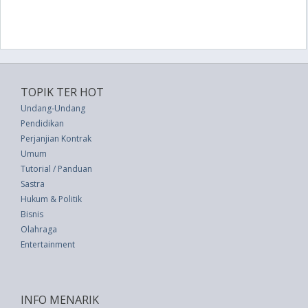
TOPIK TER HOT
Undang-Undang
Pendidikan
Perjanjian Kontrak
Umum
Tutorial / Panduan
Sastra
Hukum & Politik
Bisnis
Olahraga
Entertainment
INFO MENARIK