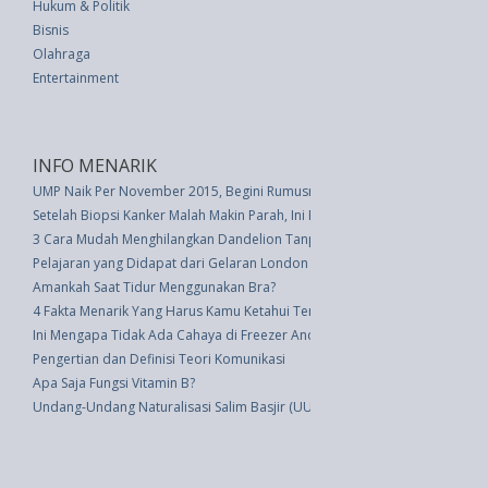
Hukum & Politik
Bisnis
Olahraga
Entertainment
INFO MENARIK
UMP Naik Per November 2015, Begini Rumusnya
Setelah Biopsi Kanker Malah Makin Parah, Ini Fakta Penjelasannya
3 Cara Mudah Menghilangkan Dandelion Tanpa Bahan Kimia
Pelajaran yang Didapat dari Gelaran London Fashion Week
Amankah Saat Tidur Menggunakan Bra?
4 Fakta Menarik Yang Harus Kamu Ketahui Tentang Northern Light
Ini Mengapa Tidak Ada Cahaya di Freezer Anda?
Pengertian dan Definisi Teori Komunikasi
Apa Saja Fungsi Vitamin B?
Undang-Undang Naturalisasi Salim Basjir (UU 5 thn 1947)