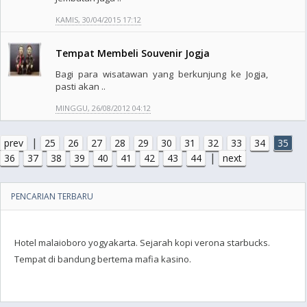
KAMIS, 30/04/2015 17:12
Tempat Membeli Souvenir Jogja
Bagi para wisatawan yang berkunjung ke Jogja,
pasti akan ..
MINGGU, 26/08/2012 04:12
|
prev
25
26
27
28
29
30
31
32
33
34
35
|
36
37
38
39
40
41
42
43
44
next
PENCARIAN TERBARU
Hotel malaioboro yogyakarta. Sejarah kopi verona starbucks.
Tempat di bandung bertema mafia kasino.