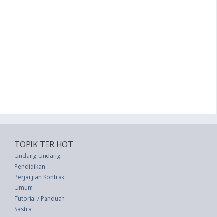
TOPIK TER HOT
Undang-Undang
Pendidikan
Perjanjian Kontrak
Umum
Tutorial / Panduan
Sastra