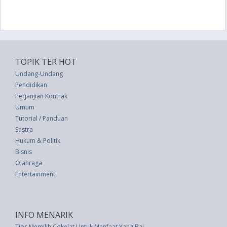
TOPIK TER HOT
Undang-Undang
Pendidikan
Perjanjian Kontrak
Umum
Tutorial / Panduan
Sastra
Hukum & Politik
Bisnis
Olahraga
Entertainment
INFO MENARIK
Tips Memilih Cokelat Untuk Manfaat Yang Baik