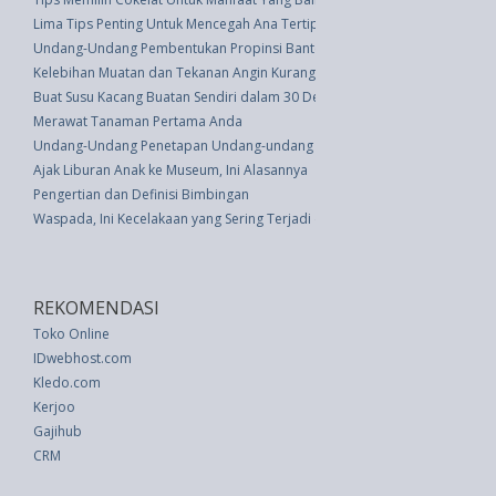
Lima Tips Penting Untuk Mencegah Ana Tertipu Review Online Saat Membe
Undang-Undang Pembentukan Propinsi Banten (UU 23 thn 2000)
Kelebihan Muatan dan Tekanan Angin Kurang Penyebab Ban Benjol
Buat Susu Kacang Buatan Sendiri dalam 30 Detik Pakai Trik Ini
Merawat Tanaman Pertama Anda
Undang-Undang Penetapan Undang-undang Darurat No. 4 Tahun 1958 Ten
Ajak Liburan Anak ke Museum, Ini Alasannya
Pengertian dan Definisi Bimbingan
Waspada, Ini Kecelakaan yang Sering Terjadi di Mall
REKOMENDASI
Toko Online
IDwebhost.com
Kledo.com
Kerjoo
Gajihub
CRM