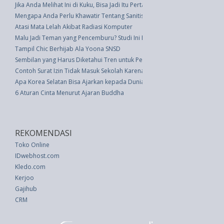
Jika Anda Melihat Ini di Kuku, Bisa Jadi Itu Pertanda Diabetes
Mengapa Anda Perlu Khawatir Tentang Sanitiser Tangan
Atasi Mata Lelah Akibat Radiasi Komputer
Malu Jadi Teman yang Pencemburu? Studi Ini Beri Kabar Gembira
Tampil Chic Berhijab Ala Yoona SNSD
Sembilan yang Harus Diketahui Tren untuk Penggemar Teh
Contoh Surat Izin Tidak Masuk Sekolah Karena Sakit
Apa Korea Selatan Bisa Ajarkan kepada Dunia Tentang Hidup dengan Bai
6 Aturan Cinta Menurut Ajaran Buddha
REKOMENDASI
Toko Online
IDwebhost.com
Kledo.com
Kerjoo
Gajihub
CRM