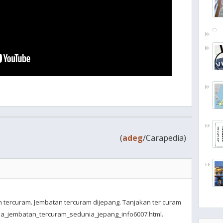
(
adeg
/Carapedia)
n tercuram. Jembatan tercuram dijepang. Tanjakan ter curam
ada_jembatan_tercuram_sedunia_jepang_info6007.html.