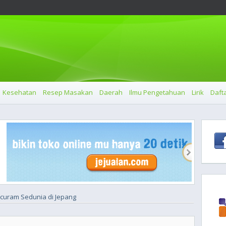
Kesehatan
Resep Masakan
Daerah
Ilmu Pengetahuan
Lirik
Dafta
curam Sedunia di Jepang