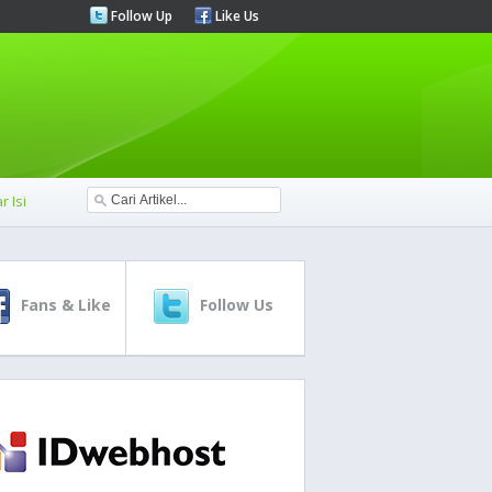
Follow Up
Like Us
r Isi
Fans & Like
Follow Us