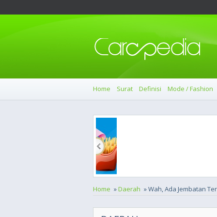
Home
Surat
Definisi
Mode / Fashion
Home
»
Daerah
» Wah, Ada Jembatan Ter