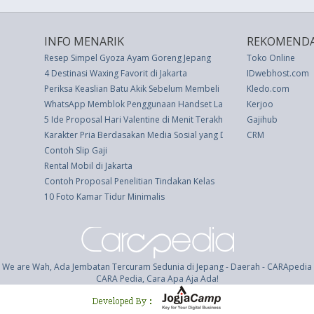
INFO MENARIK
REKOMENDA
Resep Simpel Gyoza Ayam Goreng Jepang
Toko Online
4 Destinasi Waxing Favorit di Jakarta
IDwebhost.com
Periksa Keaslian Batu Akik Sebelum Membeli
Kledo.com
WhatsApp Memblok Penggunaan Handset Lama iPhone dan Androi
Kerjoo
5 Ide Proposal Hari Valentine di Menit Terakhir untuk Memukau Bel
Gajihub
Karakter Pria Berdasakan Media Sosial yang Dipakai
CRM
Contoh Slip Gaji
Rental Mobil di Jakarta
Contoh Proposal Penelitian Tindakan Kelas
10 Foto Kamar Tidur Minimalis
We are Wah, Ada Jembatan Tercuram Sedunia di Jepang - Daerah - CARApedia
CARA Pedia, Cara Apa Aja Ada!