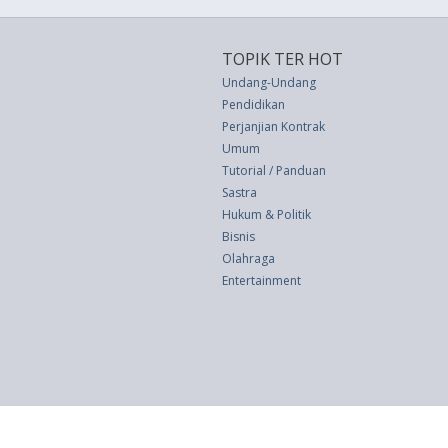
TOPIK TER HOT
Undang-Undang
Pendidikan
Perjanjian Kontrak
Umum
Tutorial / Panduan
Sastra
Hukum & Politik
Bisnis
Olahraga
Entertainment