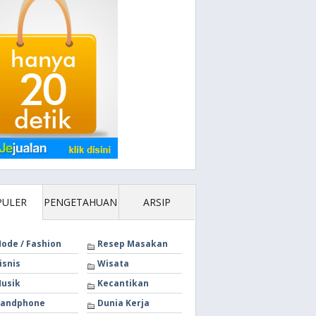
PULER
PENGETAHUAN
ARSIP
ode / Fashion
Resep Masakan
isnis
Wisata
usik
Kecantikan
andphone
Dunia Kerja