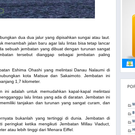
gkan dua dua jalur yang dipisahkan sungai atau laut.
 menambah jalan baru agar lalu lintas bisa tetap lancar
ada sebuah jembatan yang dibuat dengan turunan sangat
batan tersebut dianggap sebagai jembatan paling
atan Eshima Ohashi yang melintasi Danau Nalaumi di
hubungkan kota Matsue dan Sakaimoto. Jembatan ini
anjang 1,7 kilometer.
PO
 ini adalah untuk memudahkan kapal-kapal melintasi
engganggu lalu lintas yang ada di daratan. Jembatan ini
 memiliki tanjakan dan turunan yang sangat curam, dan
M
B
rnyata bukanlah yang tertinggi di dunia. Jembatan di
M
i peringkat ketika mengikuti Jembatan Millau Viaduct,
H
ter atau lebih tinggi dari Menara Eiffel.