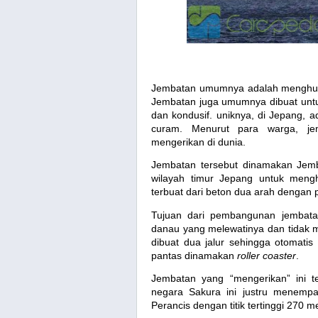
Jembatan umumnya adalah menghubun
Jembatan juga umumnya dibuat untuk
dan kondusif. uniknya, di Jepang, 
curam. Menurut para warga, jem
mengerikan di dunia.
Jembatan tersebut dinamakan Jemb
wilayah timur Jepang untuk meng
terbuat dari beton dua arah dengan p
Tujuan dari pembangunan jembatan
danau yang melewatinya dan tidak m
dibuat dua jalur sehingga otomatis
pantas dinamakan
roller coaster
.
Jembatan yang “mengerikan” ini te
negara Sakura ini justru menempat
Perancis dengan titik tertinggi 270 me