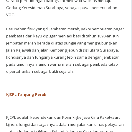
sarana perhubungan paling vital melewati Kalimas menuju
Gedung Keresidenan Surabaya, sebagai pusat pemerintahan
VOC.
Perubahan fisik yang di jembatan merah, yakni pembuatan pagar
pembatas dari kayu dipugar menjadi besi di tahun 1890-an. Kini
jembatan merah berada di atas sungai yang menghubungkan
Jalan Rajawali dan Jalan Kembang Jepun di sisi utara Surabaya,
kondisinya dan fungsinya kurang lebih sama dengan jembatan
pada umumnya, namun warna merah sebagai pembeda tetap
dipertahankan sebagai bukti sejarah.
KJCPL Tanjung Perak
KJCPL adalah kependekan dari Koninklijke Java Cina Paketvaart
Lijnen, fungsi dan tugasnya adalah menjalankan dinas pelayaran
antara Indonesia (Hindia Belanda) dengan Cina, Jepang dan