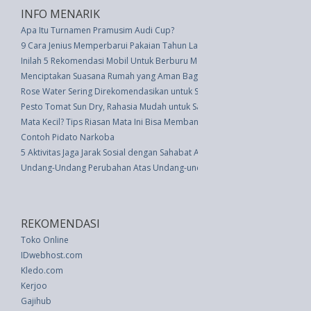
INFO MENARIK
Apa Itu Turnamen Pramusim Audi Cup?
9 Cara Jenius Memperbarui Pakaian Tahun Lalu
Inilah 5 Rekomendasi Mobil Untuk Berburu Mobil Bekas
Menciptakan Suasana Rumah yang Aman Bagi Tamu Orangtua
Rose Water Sering Direkomendasikan untuk Skincare, Ini Alasannya
Pesto Tomat Sun Dry, Rahasia Mudah untuk Saus & Sandwich Lebih Berar
Mata Kecil? Tips Riasan Mata Ini Bisa Membantu!
Contoh Pidato Narkoba
5 Aktivitas Jaga Jarak Sosial dengan Sahabat Anda
Undang-Undang Perubahan Atas Undang-undang Nomor 15 Tahun 2002 Ten
REKOMENDASI
Toko Online
IDwebhost.com
Kledo.com
Kerjoo
Gajihub