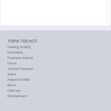
TOPIK TER HOT
Undang-Undang
Pendidikan
Perjanjian Kontrak
Umum
Tutorial / Panduan
Sastra
Hukum & Politik
Bisnis
Olahraga
Entertainment