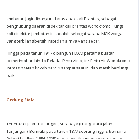
Jembatan Jagir dibangun diatas anak kali Brantas, sebagai
penghubung daerah di sekitar kali brantas wonokromo. Fungsi
kali disekitar jembatan ini, adalah sebagai sarana MCK warga,
yang terbilang bersih, rapi dan airnya yang segar.
Hingga pada tahun 1917 dibangun PDAM pertama buatan
pemerintahan hindia Belada, Pintu Air Jagir / Pintu Air Wonokromo
ini masih tetap kokoh berdiri sampai saat ini dan masih berfungsi
baik.
Gedung Siola
Terletak di Jalan Tunjungan, Surabaya (ujung utara jalan
Tunjungan). Bermula pada tahun 1877 seorang Inggris bernama
Robert Laidlaw (1856-1935) yang memiliki usaha perdagangan