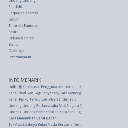
Undang-Undang
Pendidikan
Perjanjian Kontrak
Umum
Tutorial / Panduan
Sastra
Hukum & Politik
Bisnis
Olahraga
Entertainment
INFO MENARIK
Unik, Uji Kepintaran Pengguna Android dan IPhone
Kenali soal Skin Tag: Penyebab, Cara Mencegah dan Mengobati
Kenali Risiko Terlalu Lama Bersandal Jepit
Undang-Undang Badan Usaha Milik Negara (UU 19 thn 2003)
Undang-Undang Pembentukan Kota Tanjung Pinang (UU 5 thn 2001)
Cara Menambah Berat Badan
Tak Ada Salahnya Bulan Madu Bersama Teman