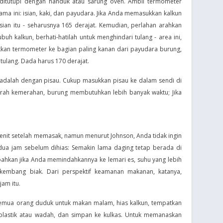
 ditutupi dengan handuk atau sarung oven. Ambil termometer
ama ini: isian, kaki, dan payudara. Jika Anda memasukkan kalkun
ian itu - seharusnya 165 derajat. Kemudian, perlahan arahkan
buh kalkun, berhati-hatilah untuk menghindari tulang - area ini,
ukkan termometer ke bagian paling kanan dari payudara burung,
 tulang. Dada harus 170 derajat.
n adalah dengan pisau. Cukup masukkan pisau ke dalam sendi di
erah kemerahan, burung membutuhkan lebih banyak waktu; Jika
 menit setelah memasak, namun menurut Johnson, Anda tidak ingin
ua jam sebelum dihias: Semakin lama daging tetap berada di
bahkan jika Anda memindahkannya ke lemari es, suhu yang lebih
kembang biak. Dari perspektif keamanan makanan, katanya,
jam itu.
 semua orang duduk untuk makan malam, hias kalkun, tempatkan
plastik atau wadah, dan simpan ke kulkas. Untuk memanaskan