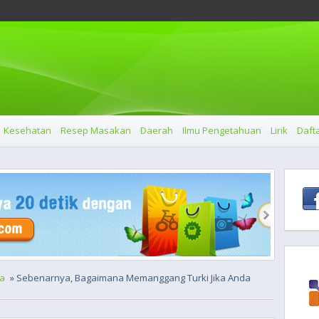
Kesehatan
Resep Masakan
Daerah
Ilmu Pengetahuan
Lirik
Dafta
a
» Sebenarnya, Bagaimana Memanggang Turki Jika Anda