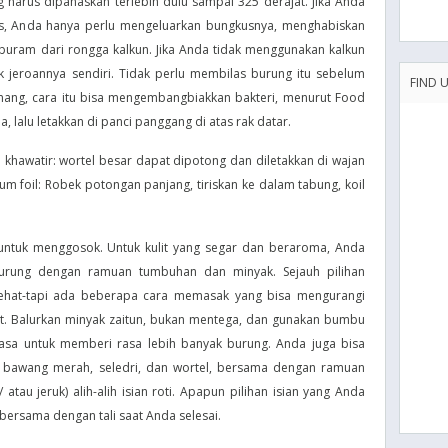
 harus dipanaskan terlebih dulu sampai 325 derajat. Jika Anda
, Anda hanya perlu mengeluarkan bungkusnya, menghabiskan
s buram dari rongga kalkun. Jika Anda tidak menggunakan kalkun
 jeroannya sendiri. Tidak perlu membilas burung itu sebelum
FIND 
ang, cara itu bisa mengembangbiakkan bakteri, menurut Food
, lalu letakkan di panci panggang di atas rak datar.
an khawatir: wortel besar dapat dipotong dan diletakkan di wajan
ium foil: Robek potongan panjang, tiriskan ke dalam tabung, koil
a untuk menggosok. Untuk kulit yang segar dan beraroma, Anda
burung dengan ramuan tumbuhan dan minyak. Sejauh pilihan
sehat-tapi ada beberapa cara memasak yang bisa mengurangi
hat. Balurkan minyak zaitun, bukan mentega, dan gunakan bumbu
a untuk memberi rasa lebih banyak burung. Anda juga bisa
i bawang merah, seledri, dan wortel, bersama dengan ramuan
atau jeruk) alih-alih isian roti. Apapun pilihan isian yang Anda
n bersama dengan tali saat Anda selesai.