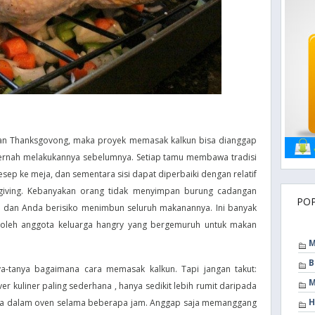
akan Thanksgovong, maka proyek memasak kalkun bisa dianggap
ernah melakukannya sebelumnya. Setiap tamu membawa tradisi
esep ke meja, dan sementara sisi dapat diperbaiki dengan relatif
giving. Kebanyakan orang tidak menyimpan burung cadangan
PO
n, dan Anda berisiko menimbun seluruh makanannya. Ini banyak
gi oleh anggota keluarga hangry yang bergemuruh untuk makan
M
B
ya-tanya bagaimana cara memasak kalkun. Tapi jangan takut:
M
r kuliner paling sederhana , hanya sedikit lebih rumit daripada
H
 dalam oven selama beberapa jam. Anggap saja memanggang