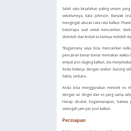
Salah satu kesalahan paling umum yang
sebelumnya, kata Johnson. Banyak or
mengingat ukuran rata-rata kalkun Thanks
beberapa saat untuk mencairkan. Seek
disentuh dan kristal es lainnya meleleh d
“Bagaimana saya bisa mencairkan kal
pencairan benar-benar memakan waktu leb
empat pon daging kalkun, dia menjelaska
Anda bekerja dengan seekor burung seb
Sabtu, terbaru.
Anda bisa menggunakan metode es man
dengan air dingin dan es yang sama se
Harap dicatat, bagaimanapun, bahwa p
setengah jam per pon kalkun.
Persiapan