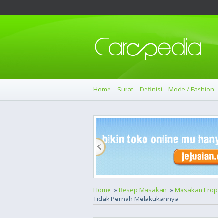
Home
Surat
Definisi
Mode / Fashion
Home
»
Resep Masakan
»
Masakan Erop
Tidak Pernah Melakukannya