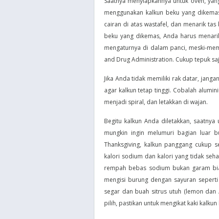
Saatnya menyiapkannya untuk oven, yang
menggunakan kalkun beku yang dikemas
cairan di atas wastafel, dan menarik ta
beku yang dikemas, Anda harus menarik
mengaturnya di dalam panci, meski-mem
and Drug Administration. Cukup tepuk saja
Jika Anda tidak memiliki rak datar, jang
agar kalkun tetap tinggi. Cobalah alumin
menjadi spiral, dan letakkan di wajan.
Begitu kalkun Anda diletakkan, saatny
mungkin ingin melumuri bagian luar 
Thanksgiving, kalkun panggang cukup 
kalori sodium dan kalori yang tidak se
rempah bebas sodium bukan garam bias
mengisi burung dengan sayuran sepert
segar dan buah sitrus utuh (lemon dan / 
pilih, pastikan untuk mengikat kaki kalku