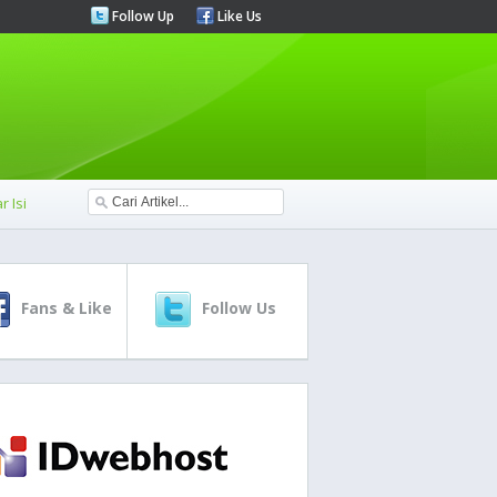
Follow Up
Like Us
r Isi
Fans & Like
Follow Us