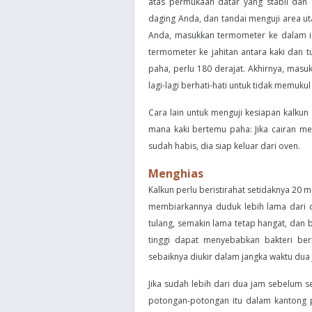
atas permukaan datar yang stabil dan
daging Anda, dan tandai menguji area ut
Anda, masukkan termometer ke dalam is
termometer ke jahitan antara kaki dan tu
paha, perlu 180 derajat. Akhirnya, mas
lagi-lagi berhati-hati untuk tidak memukul
Cara lain untuk menguji kesiapan kalku
mana kaki bertemu paha: Jika cairan m
sudah habis, dia siap keluar dari oven.
Menghias
Kalkun perlu beristirahat setidaknya 20
membiarkannya duduk lebih lama dari d
tulang, semakin lama tetap hangat, dan 
tinggi dapat menyebabkan bakteri ber
sebaiknya diukir dalam jangka waktu dua 
Jika sudah lebih dari dua jam sebelum
potongan-potongan itu dalam kantong 