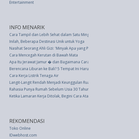
Entertainment
INFO MENARIK
Cara Tampil dan Lebih Sehat dalam Satu Minggu
Inilah, Beberapa Destinasi Unik untuk Yoga
Nasihat Seorang Ahli Gizi: 'Minyak Apa yang Paling Sehat Untuk Dimasak?'
Cara Mencegah Kerutan di Bawah Mata
Apa Itu Jerawat Jamur � dan Bagaimana Cara Mengatasinya?
Berencana Liburan ke Bali? 5 Tempat Ini Harus Ada di Daftar Periksa Anda
Cara Kerja Listrik Tenaga Air
Langit-Langit Rendah Menjadi Keunggulan Ruang Tamu Cozy
Rahasia Punya Rumah Sebelum Usia 30 Tahun
Ketika Lamaran Kerja Ditolak, Begini Cara Atasi Kekecewaan
REKOMENDASI
Toko Online
IDwebhost.com