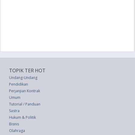
TOPIK TER HOT
Undang-Undang
Pendidikan
Perjanjian Kontrak
Umum
Tutorial / Panduan
Sastra
Hukum & Politik
Bisnis
Olahraga