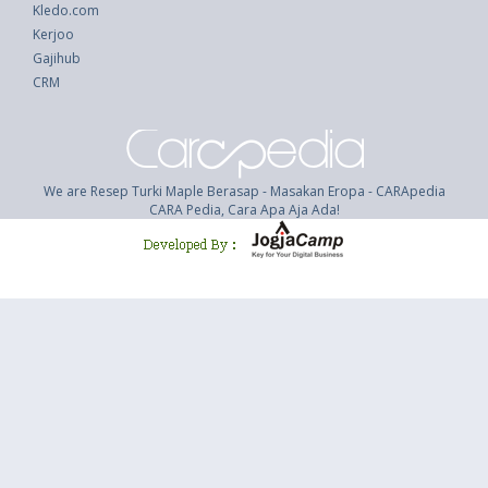
Kledo.com
Kerjoo
Gajihub
CRM
We are Resep Turki Maple Berasap - Masakan Eropa - CARApedia
CARA Pedia, Cara Apa Aja Ada!