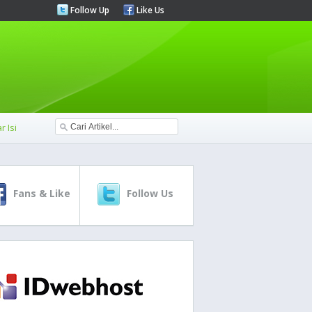
Follow Up
Like Us
r Isi
Fans & Like
Follow Us