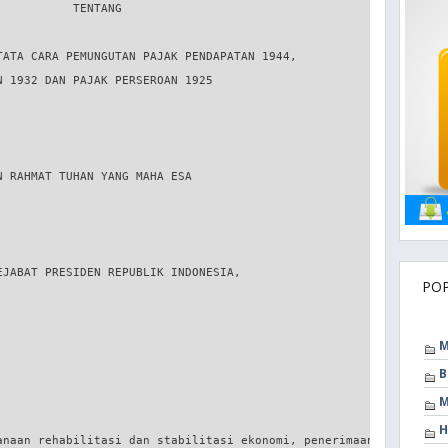
PO
M
B
M
H