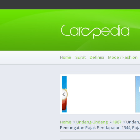
Home
Surat
Definisi
Mode / Fashion
Home
»
Undang-Undang
»
1967
» Undan
Pemungutan Pajak Pendapatan 1944, Pajak