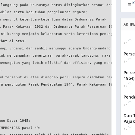
K
ARTIKE
Perse
Pers
1964)
Penda
Dan 
Pajak