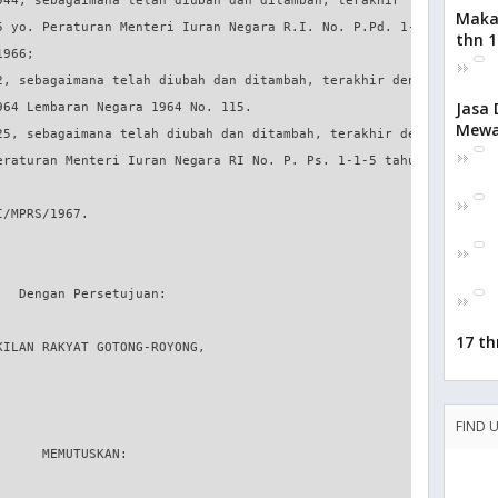
Maka
thn 1
Jasa 
Mewa
17 th
FIND 