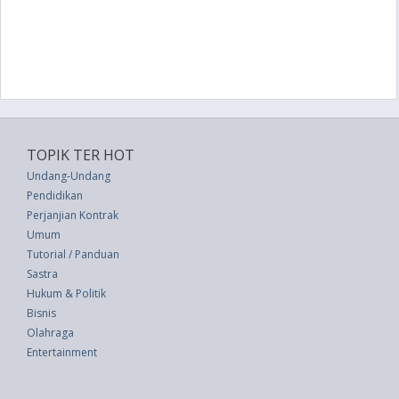
TOPIK TER HOT
Undang-Undang
Pendidikan
Perjanjian Kontrak
Umum
Tutorial / Panduan
Sastra
Hukum & Politik
Bisnis
Olahraga
Entertainment