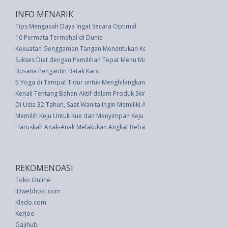
INFO MENARIK
Tips Mengasah Daya Ingat Secara Optimal
10 Permata Termahal di Dunia
Kekuatan Genggaman Tangan Menentukan Kesuksesan Masa Depan
Sukses Diet dengan Pemilihan Tepat Menu Makan Siang
Busana Pengantin Batak Karo
5 Yoga di Tempat Tidur untuk Menghilangkan Sakit Leher dan Bahu
Kenali Tentang Bahan Aktif dalam Produk Skincare
Di Usia 32 Tahun, Saat Wanita Ingin Memiliki Anak
Memilih Keju Untuk Kue dan Menyimpan Keju yang Terbuka
Haruskah Anak-Anak Melakukan Angkat Beban Saat Latihan?
REKOMENDASI
Toko Online
IDwebhost.com
Kledo.com
Kerjoo
Gajihub