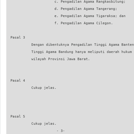
                       c. Pengadilan Agama Rangkasbitung;

                       d. Pengadilan Agama Tangerang;

                       e. Pengadilan Agama Tigaraksa; dan

                       f. Pengadilan Agama Cilegon.

  Pasal 3

            Dengan dibentuknya Pengadilan Tinggi Agama Banten
            Tinggi Agama Bandung hanya meliputi daerah hukum 
            wilayah Provinsi Jawa Barat.

                                                             
  Pasal 4

            Cukup jelas.

  Pasal 5

            Cukup jelas.

                        - 3-
