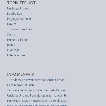
TOPIK TER HOT
Undang-Undang
Pendidikan
Perjanjian Kontrak
Umum
Tutorial / Panduan
Sastra
Hukum & Politik
Bisnis
Olahraga
Entertainment
INFO MENARIK
Turbulensi Pesawat Membuat Anda Cemas, Bagaiman Mengatasinya?
Cara Membuat Sushi
Ternyata, Setiap Jenis Telur Berbeda Kandungan Proteinnya
Undang-Undang Penyelenggaraan Ibadah Haji (UU 17 thn 1999)
Flu Period: Kenali Penyebab Anda Selalu Merasa Sakit Jelang Menstruasi?
Bisakah Anda Membekukan Keju? Inilah yang Perlu Diketahui