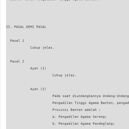
II. PASAL DEMI PASAL

  Pasal 1

            Cukup jelas.

  Pasal 2

            Ayat (1)

                       Cukup jelas.

            Ayat (2)

                       Pada saat diundangkannya Undang-Undang
                       Pengadilan Tinggi Agama Banten, pengad
                       Provinsi Banten adalah :

                       a. Pengadilan Agama Serang;

                       b. Pengadilan Agama Pandeglang;
