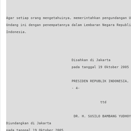
Agar setiap orang mengetahuinya, memerintahkan pengundangan U
Undang ini dengan penempatannya dalam Lembaran Negara Republi
Indonesia.

                                Disahkan di Jakarta

                                pada tanggal 19 Oktober 2005

                                PRESIDEN REPUBLIK INDONESIA,

                                - 4-

                                              ttd

                                 DR. H. SUSILO BAMBANG YUDHOY
Diundangkan di Jakarta

pada tanggal 19 Oktober 2005
