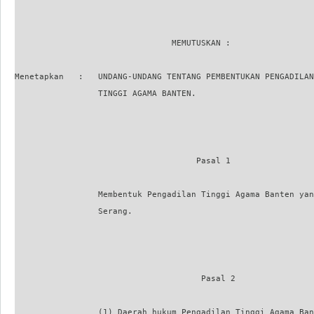
                                MEMUTUSKAN :

Menetapkan   :   UNDANG-UNDANG TENTANG PEMBENTUKAN PENGADILAN

                 TINGGI AGAMA BANTEN.

                                     Pasal 1

                 Membentuk Pengadilan Tinggi Agama Banten yan
                 Serang.

                                                             
                                      Pasal 2

                 (1) Daerah hukum Pengadilan Tinggi Agama Ban