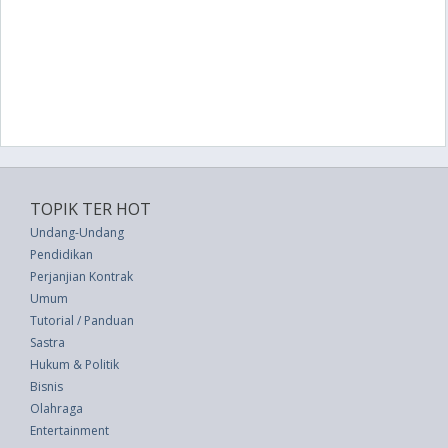
TOPIK TER HOT
Undang-Undang
Pendidikan
Perjanjian Kontrak
Umum
Tutorial / Panduan
Sastra
Hukum & Politik
Bisnis
Olahraga
Entertainment