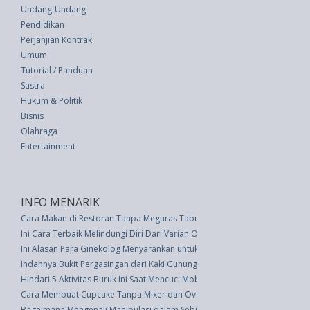
Undang-Undang
Pendidikan
Perjanjian Kontrak
Umum
Tutorial / Panduan
Sastra
Hukum & Politik
Bisnis
Olahraga
Entertainment
INFO MENARIK
Cara Makan di Restoran Tanpa Meguras Tabungan di Bank
Ini Cara Terbaik Melindungi Diri Dari Varian Omicron
Ini Alasan Para Ginekolog Menyarankan untuk Melepas Underwear
Indahnya Bukit Pergasingan dari Kaki Gunung Rinjani
Hindari 5 Aktivitas Buruk Ini Saat Mencuci Mobil
Cara Membuat Cupcake Tanpa Mixer dan Oven
Bagaimana Mengenali Manipulasi dalam Sebuah Hubungan, Simak Jawab