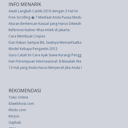
INFO MENARIK
Awali Langkah Cantik 2016 dengan 3 Hal Ini
Free Scrolling � 7 Manfaat Anda Puasa Media Sosial
Aturan Berkencan Kasual yang Harus Diketahui Setiap Wanita
Referensi Kuliner Khas Imlek di Jakarta
Cara Membuat Crepes
Dari Kakao Sampai Bit, Saatnya Memanfaatkan Superpowders Anda
Model Kebaya Pengantin 2012
Guru Catat! Ini Cara Ajak Siswa Kurangi Penggunaan Ponsel di Kelas
Hari Perempuan Internasional: 8 Masalah Wanita yang Umum Diketahui
13 Hal yang Anda Harus Menyerah Jika Anda Ingin Sukses (2)
REKOMENDASI
Toko Online
IDwebhost.com
Kledo.com
Kerjoo
Gajihub