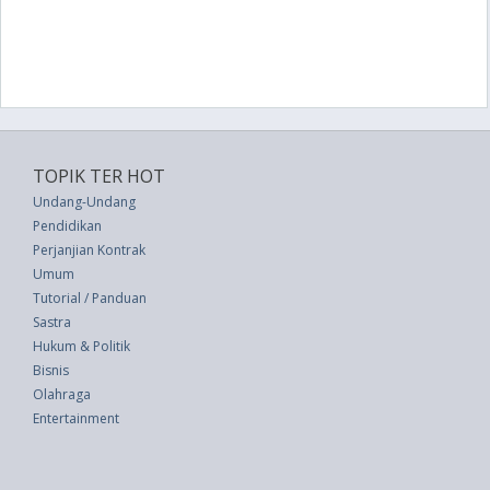
TOPIK TER HOT
Undang-Undang
Pendidikan
Perjanjian Kontrak
Umum
Tutorial / Panduan
Sastra
Hukum & Politik
Bisnis
Olahraga
Entertainment