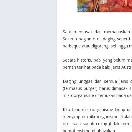
Saat memasak dan memanaskan dag
Seluruh bagian otot daging seperti
barbeque atau digoreng, sehingga m
Secara historis, babi yang belum mat
pernah terlihat pada babi jenis Austra
Daging unggas dan semua jenis dag
(termasuk burger) harus dimasak 
mikroorganisme ditemukan pada da
Kita tahu mikroorganisme hidup d
menyimpan mikroorganisme. Itul
otot saja sudah cukup (tidak ter
berpotensi membahayakan.