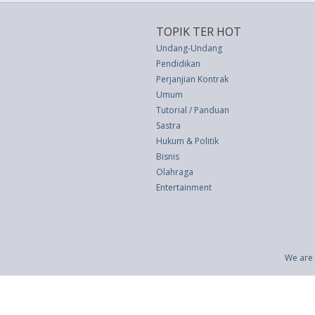
TOPIK TER HOT
Undang-Undang
Pendidikan
Perjanjian Kontrak
Umum
Tutorial / Panduan
Sastra
Hukum & Politik
Bisnis
Olahraga
Entertainment
We are