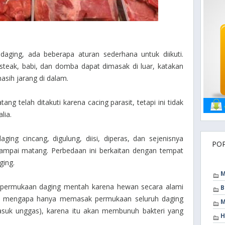
ing, ada beberapa aturan sederhana untuk diikuti.
 steak, babi, dan domba dapat dimasak di luar, katakan
asih jarang di dalam.
ang telah ditakuti karena cacing parasit, tetapi ini tidak
lia.
ing cincang, digulung, diisi, diperas, dan sejenisnya
PO
sampai matang. Perbedaan ini berkaitan dengan tempat
ging.
M
i permukaan daging mentah karena hewan secara alami
B
ah mengapa hanya memasak permukaan seluruh daging
M
masuk unggas), karena itu akan membunuh bakteri yang
H