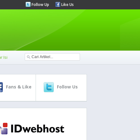
Follow Up
Like Us
r Isi
Fans & Like
Follow Us