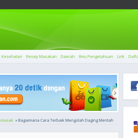
Kesehatan
Resep Masakan
Daerah
Ilmu Pengetahuan
Lirik
Dafta
emasak
» Bagaimana Cara Terbaik Mengolah Daging Mentah