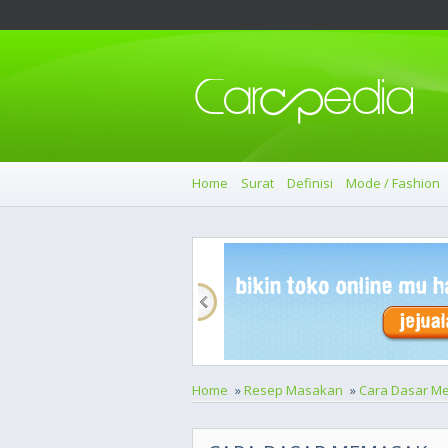
Home
Surat
Definisi
Mode / Fashion
Home
»
Resep Masakan
»
Cara Dasar M