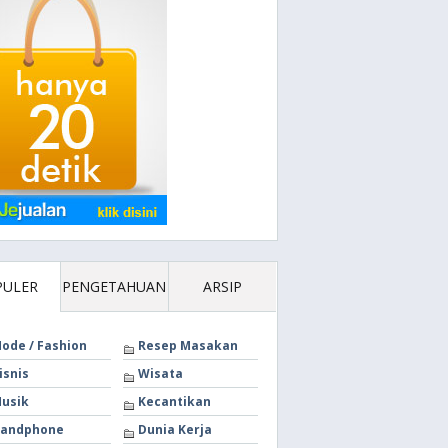
PULER
PENGETAHUAN
ARSIP
ode / Fashion
Resep Masakan
isnis
Wisata
usik
Kecantikan
andphone
Dunia Kerja