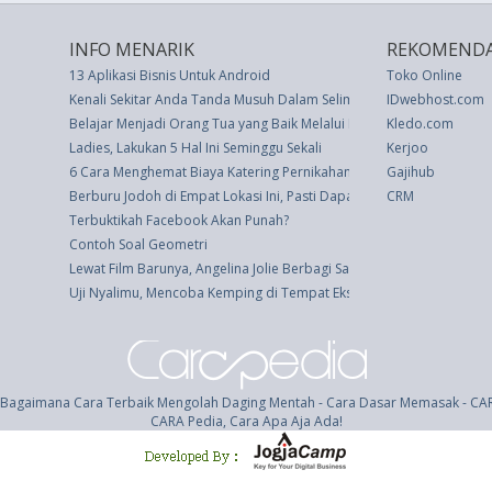
INFO MENARIK
REKOMENDA
13 Aplikasi Bisnis Untuk Android
Toko Online
Kenali Sekitar Anda Tanda Musuh Dalam Selimut
IDwebhost.com
Belajar Menjadi Orang Tua yang Baik Melalui Burung Laut
Kledo.com
Ladies, Lakukan 5 Hal Ini Seminggu Sekali
Kerjoo
6 Cara Menghemat Biaya Katering Pernikahan
Gajihub
Berburu Jodoh di Empat Lokasi Ini, Pasti Dapat
CRM
Terbuktikah Facebook Akan Punah?
Contoh Soal Geometri
Lewat Film Barunya, Angelina Jolie Berbagi Saran untuk Remaja Putri
Uji Nyalimu, Mencoba Kemping di Tempat Ekstrim Ini
 Bagaimana Cara Terbaik Mengolah Daging Mentah - Cara Dasar Memasak - CA
CARA Pedia, Cara Apa Aja Ada!