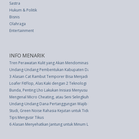
Sastra
Hukum & Politik
Bisnis
Olahraga
Entertainment
INFO MENARIK
Tren Perawatan Kulit yang Akan Mendominasi di 2023
Undang-Undang Pembentukan Kabupaten Daerah Tingkat Ii Tulang Bawang
3 Alasan Cat Rambut Temporer Bisa Menjadi Pilihan Tepat untuk Anda
Loafer FitFlop, Alas Kaki dengan 2 Teknologi
Bunda, Penting Lho Lakukan Inisiasi Menyusu Dini Pasca Melahirkan
Mengenal Micro Cheating, atau Seni Selingkuh yang Tidak Disengaja
Undang-Undang Dana Pertanggungan Wajib Kecelakaan Lalu Lintas Jalan (
Studi, Green Noise Rahasia Kejutan untuk Tidur Nyenyak
Tips Mengusir Tikus
6 Alasan Menyehatkan Jantung untuk Minum Lebih Banyak Teh