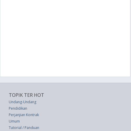
TOPIK TER HOT
Undang-Undang
Pendidikan
Perjanjian Kontrak
Umum
Tutorial / Panduan