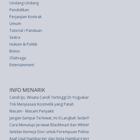
Undang-Undang
Pendidikan
Perjanjian Kontrak
Umum
Tutorial / Panduan
Sastra
Hukum & Politik
Bisnis
Olahraga
Entertainment
INFO MENARIK
Candi Ijo, Wisata Candi Tertinggi Di Yogyakarta
Trik Menyiasasi Kosmetik yang Patah
Macam - Macam Penyakit
Jangan Sampai Terlewat, Ini 6 Langkah Sederhana Mengecat Ulang Ruanga
Cara Menutupi Jerawat Blackhead dan Whitehead dengan Riasan
Setelan Kemeja Dior untuk Perempuan Pebisnis
Asal Usul Hamburger dari Kota Hamburg Jerman, Benarkah?