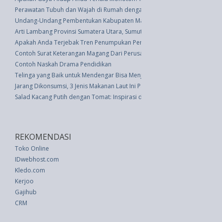
Perawatan Tubuh dan Wajah di Rumah dengan Bahan Cokelat
Undang-Undang Pembentukan Kabupaten Manggarai Timur Di Provinsi Nu
Arti Lambang Provinsi Sumatera Utara, Sumut
Apakah Anda Terjebak Tren Penumpukan Perjalanan Selama Pandemi CO
Contoh Surat Keterangan Magang Dari Perusahaan
Contoh Naskah Drama Pendidikan
Telinga yang Baik untuk Mendengar Bisa Menjadi Tanda Masalah Kesehat
Jarang Dikonsumsi, 3 Jenis Makanan Laut Ini Patut Dicoba Lho!
Salad Kacang Putih dengan Tomat: Inspirasi dari Hidangan Mesir
REKOMENDASI
Toko Online
IDwebhost.com
Kledo.com
Kerjoo
Gajihub
CRM