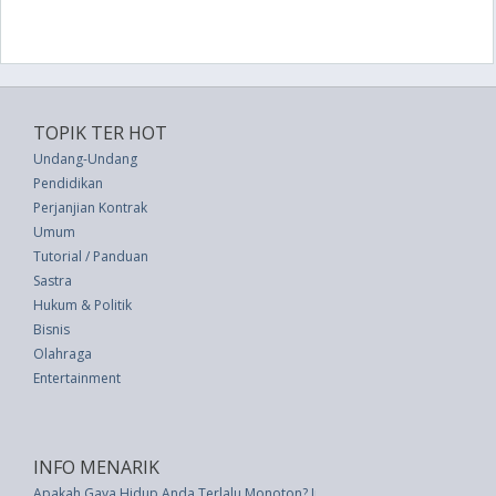
TOPIK TER HOT
Undang-Undang
Pendidikan
Perjanjian Kontrak
Umum
Tutorial / Panduan
Sastra
Hukum & Politik
Bisnis
Olahraga
Entertainment
INFO MENARIK
Apakah Gaya Hidup Anda Terlalu Monoton? Inilah 8 Tanda Kamu Kurang Ak