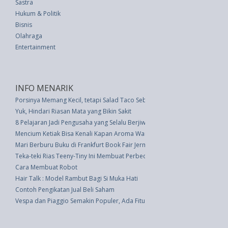
Sastra
Hukum & Politik
Bisnis
Olahraga
Entertainment
INFO MENARIK
Porsinya Memang Kecil, tetapi Salad Taco Sebenarnya Tidak Sehat
Yuk, Hindari Riasan Mata yang Bikin Sakit
8 Pelajaran Jadi Pengusaha yang Selalu Berjiwa Muda
Mencium Ketiak Bisa Kenali Kapan Aroma Wanita Paling Menarik
Mari Berburu Buku di Frankfurt Book Fair Jerman 2016
Teka-teki Rias Teeny-Tiny Ini Membuat Perbedaan Besar
Cara Membuat Robot
Hair Talk : Model Rambut Bagi Si Muka Hati
Contoh Pengikatan Jual Beli Saham
Vespa dan Piaggio Semakin Populer, Ada Fitur Baru dan Aturan Garansi M