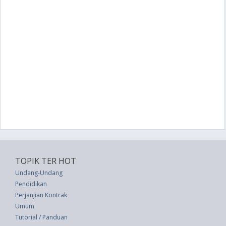
TOPIK TER HOT
Undang-Undang
Pendidikan
Perjanjian Kontrak
Umum
Tutorial / Panduan