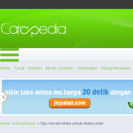
Home
Surat
Definisi
Mode / Fashion
Kesehatan
Resep Masakan
Home
»
Kesehatan
» Tips Senam Mata untuk Mata Lelah