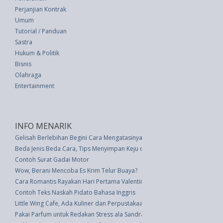
Perjanjian Kontrak
Umum
Tutorial / Panduan
Sastra
Hukum & Politik
Bisnis
Olahraga
Entertainment
INFO MENARIK
Gelisah Berlebihan Begini Cara Mengatasinya
Beda Jenis Beda Cara, Tips Menyimpan Keju dengan Tepat
Contoh Surat Gadai Motor
Wow, Berani Mencoba Es Krim Telur Buaya?
Cara Romantis Rayakan Hari Pertama Valentine's Week 2023 Bersama Pa
Contoh Teks Naskah Pidato Bahasa Inggris
Little Wing Cafe, Ada Kuliner dan Perpustakaan dalam Satu Tempat di Ba
Pakai Parfum untuk Redakan Stress ala Sandra Dewi