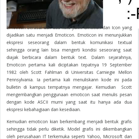
Emoticon berasal dari dua kata yakni
Emotion
dan
Icon
yang
dijadikan satu menjadi
Emoticon
. Emoticon ini menunjukkan
ekspresi seseorang dalam bentuk komunikasi textual
sehingga orang lain bisa mengerti kondisi seseorang saat
diajak berbicara dalam bentuk text. Dalam sejarahnya,
Emoticon pertama kali diciptakan tepatnya 19 September
1982 oleh Scott Fahlman di Universitas Carniegie Mellon
Pennsylvania. Ia pertama kali menuliskann kode ini pada
bulletin di kampus tempatnya mengajar. Kemudian Scott
mengembangkan penggunaan emoticon saat menulis pesan
dengan kode ASCII murni yang saat itu hanya ada dua
ekspresi kebahagiaan dan kesediaan.
Kemudian emoticon kian berkembang menjadi bentuk grafis
sehingga tidak perlu diketik. Model grafis ini dikembangkan
oleh perusahaan IT terkemuka seperti Yahoo, Microsoft dan