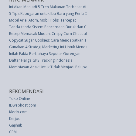
Ini Akan Menjadi 5 Tren Makanan Terbesar di Tahun 2018, Menurut Waitr
5 Tips Kebugaran untuk Ibu Baru yang Perlu Diketahui
Mobil Ariel Atom, Mobil Polisi Tercepat
Tanda-tanda Sistem Pencernaan Buruk dan Cara Meningkatkan Kesehatan
Resep Memasak Mudah: Crispy Corn Chaat ala Mumbai
Copycat Sugar Cookies: Cara Mendapatkan Tekstur Lembut yang Sempur
Gunakan 4 Strategi Marketing Ini Untuk Mendapatkan Loyalitas Customer
Inilah Fakta Berbahaya Seputar Gorengan
Daftar Harga GPS Tracking Indonesia
Membiasan Anak Untuk Tidak Menjadi Pelupa
REKOMENDASI
Toko Online
IDwebhost.com
Kledo.com
Kerjoo
Gajihub
CRM