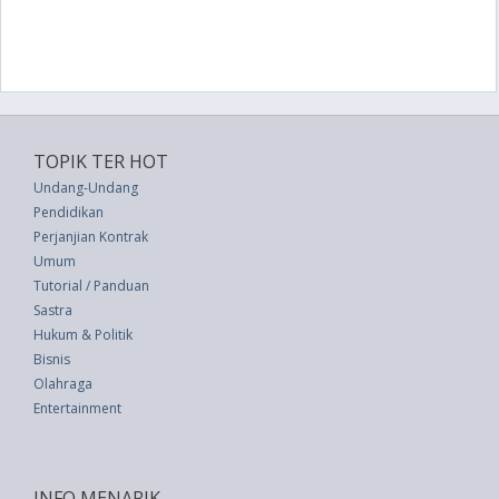
TOPIK TER HOT
Undang-Undang
Pendidikan
Perjanjian Kontrak
Umum
Tutorial / Panduan
Sastra
Hukum & Politik
Bisnis
Olahraga
Entertainment
INFO MENARIK