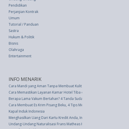
Pendidikan
Perjanjian Kontrak
Umum
Tutorial / Panduan
Sastra
Hukum & Politik
Bisnis
Olahraga
Entertainment
INFO MENARIK
Cara Mandi yang Aman Tanpa Membuat Kulit Rusak
Cara Memastikan Layanan Kamar Hotel Tiba dengan Cepat
Berapa Lama Vakum Bertahan? 4 Tanda Sudah Saatnya Diganti
Cara Membuat Es Krim Pisang Beku, 4 Tips Menikmati Pisang Beku
Kapal Induk Indonesia
Menghasilkan Uang Dari Kartu Kredit Anda, Ini Kiatnya
Undang-Undang Naturalisasi Frans Matheas Hesse (UU 9 thn 1947)