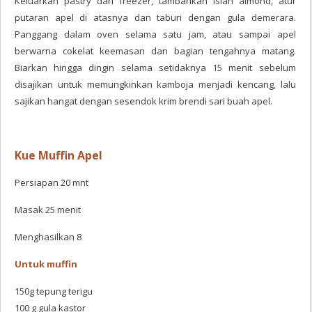
Keluarkan pastry dari freezer, tambahkan isian almond, atur
putaran apel di atasnya dan taburi dengan gula demerara.
Panggang dalam oven selama satu jam, atau sampai apel
berwarna cokelat keemasan dan bagian tengahnya matang.
Biarkan hingga dingin selama setidaknya 15 menit sebelum
disajikan untuk memungkinkan kamboja menjadi kencang, lalu
sajikan hangat dengan sesendok krim brendi sari buah apel.
Kue Muffin Apel
Persiapan 20 mnt
Masak 25 menit
Menghasilkan 8
Untuk muffin
150g tepung terigu
100 g gula kastor