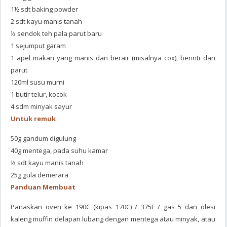
1½ sdt baking powder
2 sdt kayu manis tanah
½ sendok teh pala parut baru
1 sejumput garam
1 apel makan yang manis dan berair (misalnya cox), berinti dan
parut
120ml susu murni
1 butir telur, kocok
4 sdm minyak sayur
Untuk remuk
50g gandum digulung
40g mentega, pada suhu kamar
½ sdt kayu manis tanah
25g gula demerara
Panduan Membuat
Panaskan oven ke 190C (kipas 170C) / 375F / gas 5 dan olesi
kaleng muffin delapan lubang dengan mentega atau minyak, atau