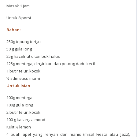
Masak 1 jam
Untuk 8 porsi
Bahan:
250g tepung terigu
50 g gula icing
25g hazelnut ditumbuk halus
125g mentega, dinginkan dan potong dadu kecil
1 butir telur, kocok
½ sdm susu murni
Untuk Isian
100g mentega
100g gula icing
2 butir telur, kocok
100 g kacang almond
Kulit ½ lemon
4 buah apel yang renyah dan manis (misal Fiesta atau Jazz),