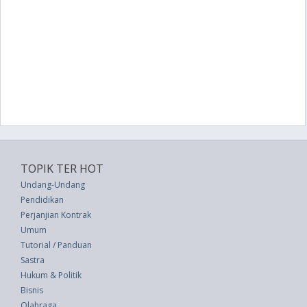
TOPIK TER HOT
Undang-Undang
Pendidikan
Perjanjian Kontrak
Umum
Tutorial / Panduan
Sastra
Hukum & Politik
Bisnis
Olahraga