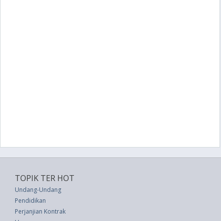
TOPIK TER HOT
Undang-Undang
Pendidikan
Perjanjian Kontrak