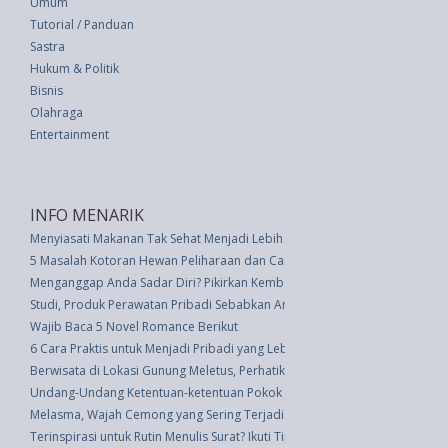
Umum
Tutorial / Panduan
Sastra
Hukum & Politik
Bisnis
Olahraga
Entertainment
INFO MENARIK
Menyiasati Makanan Tak Sehat Menjadi Lebih Sehat
5 Masalah Kotoran Hewan Peliharaan dan Cara Mengatasinya
Menganggap Anda Sadar Diri? Pikirkan Kembali
Studi, Produk Perawatan Pribadi Sebabkan Anak-Anak Ke UGD Setiap Dua
Wajib Baca 5 Novel Romance Berikut
6 Cara Praktis untuk Menjadi Pribadi yang Lebih Sadar Diri
Berwisata di Lokasi Gunung Meletus, Perhatikan Hal-Hal Berikut
Undang-Undang Ketentuan-ketentuan Pokok Pengelolaan Lingkungan Hidu
Melasma, Wajah Cemong yang Sering Terjadi pada Wanita Hamil
Terinspirasi untuk Rutin Menulis Surat? Ikuti Tips Bermanfaat Ini