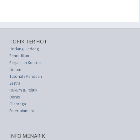
TOPIK TER HOT
Undang-Undang
Pendidikan
Perjanjian Kontrak
Umum
Tutorial / Panduan
Sastra
Hukum & Politik
Bisnis
Olahraga
Entertainment
INFO MENARIK