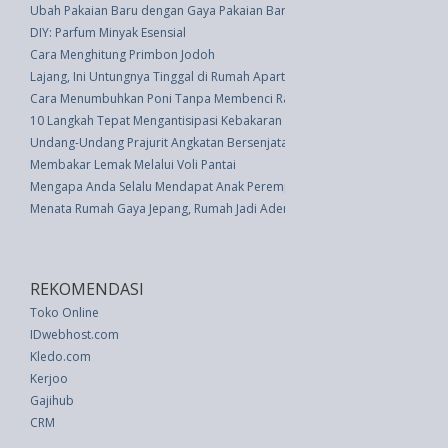
Ubah Pakaian Baru dengan Gaya Pakaian Baru
DIY: Parfum Minyak Esensial
Cara Menghitung Primbon Jodoh
Lajang, Ini Untungnya Tinggal di Rumah Apartemen
Cara Menumbuhkan Poni Tanpa Membenci Rambut Seluruhnya
10 Langkah Tepat Mengantisipasi Kebakaran di Rumah
Undang-Undang Prajurit Angkatan Bersenjata Republik Indonesia (UU 2 th
Membakar Lemak Melalui Voli Pantai
Mengapa Anda Selalu Mendapat Anak Perempuan? Ini Alasannya
Menata Rumah Gaya Jepang, Rumah Jadi Adem
REKOMENDASI
Toko Online
IDwebhost.com
Kledo.com
Kerjoo
Gajihub
CRM