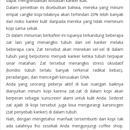
dapat menghindarkan Andadari kanker kulit.
Dalam penelitian ini disebutkan bahwa, mereka yang minum
empat cangkir kopi tidaknya akan terhindari 20% lebih banyak
dari risiko kanker kulit daripada mereka yang tidak meminum
kopi sama sekali.
Di dalam minuman berkafein ini rupanya terkandung beberapa
zat lain yang menangkis tubuh dari sel kanker melalui
beberapa cara. Zat tersebut akan menekan sel-sel di dalam
tubuh yang berpotensi menjadi kanker ketika tubuh terpapar
sinar matahari. Zat tersebut menangkis stress oksidatif
(kondisi tubuh terlalu banyak terkenal radikal bebas),
peradangan, dan mencegah kerusakan DNA.
Anda yang seorang pekerja aktif di luar ruangan baiknya
dianjurkan minum kopi karena zat-zat di dalam kopi akan
berperan sebagai
‘sunscreen’
alami untuk kulit Anda. Sederet
zat ajaib di kopi tersebut juga bisa mengurangi karsinogen
(zat penyebab kanker) di dalam tubuh.
Nah, dengan mengetahui manfaat tersembunti dari kopi tak
ada salahnya lho sesekali Anda mengunjungi
coffee shop
.