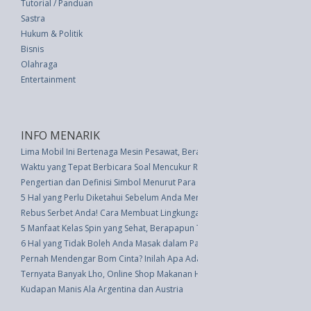
Tutorial / Panduan
Sastra
Hukum & Politik
Bisnis
Olahraga
Entertainment
INFO MENARIK
Lima Mobil Ini Bertenaga Mesin Pesawat, Berani Coba?
Waktu yang Tepat Berbicara Soal Mencukur Rambut dengan Anak-anak
Pengertian dan Definisi Simbol Menurut Para Ahli
5 Hal yang Perlu Diketahui Sebelum Anda Menyemprotkan Hama
Rebus Serbet Anda! Cara Membuat Lingkungan Lebih Bersih Ketimbang To
5 Manfaat Kelas Spin yang Sehat, Berapapun Tingkat Kebugaran Anda
6 Hal yang Tidak Boleh Anda Masak dalam Panci Instan
Pernah Mendengar Bom Cinta? Inilah Apa Adanya!
Ternyata Banyak Lho, Online Shop Makanan Halal di Jepang
Kudapan Manis Ala Argentina dan Austria