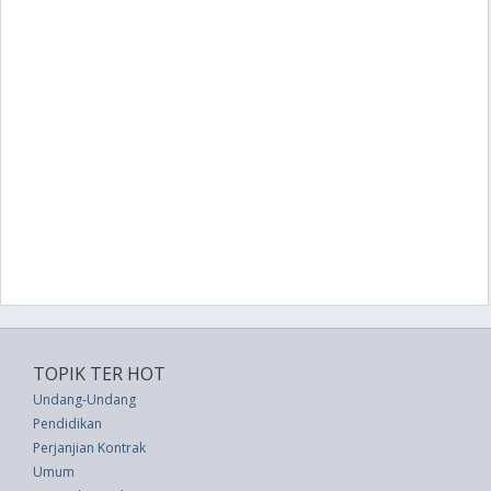
TOPIK TER HOT
Undang-Undang
Pendidikan
Perjanjian Kontrak
Umum