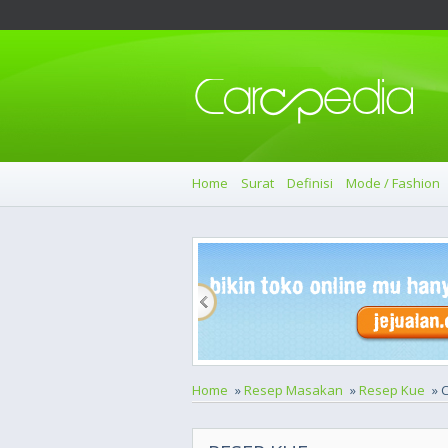
Home
Surat
Definisi
Mode / Fashion
Home
»
Resep Masakan
»
Resep Kue
» 