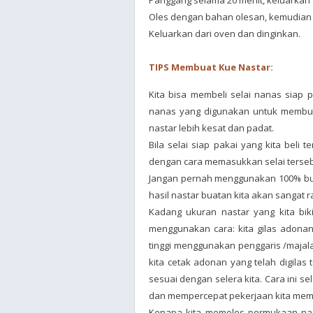
Panggang selama 20 menit, keluarkan
Oles dengan bahan olesan, kemudian 
Keluarkan dari oven dan dinginkan.
TIPS Membuat Kue Nastar:
Kita bisa membeli selai nanas siap p
nanas yang digunakan untuk membuat 
nastar lebih kesat dan padat.
Bila selai siap pakai yang kita beli 
dengan cara memasukkan selai tersebu
Jangan pernah menggunakan 100% but
hasil nastar buatan kita akan sangat 
Kadang ukuran nastar yang kita biki
menggunakan cara: kita gilas adona
tinggi menggunakan penggaris /majala
kita cetak adonan yang telah digilas
sesuai dengan selera kita. Cara ini 
dan mempercepat pekerjaan kita mem
Kenapa kita memoles permukaan nast