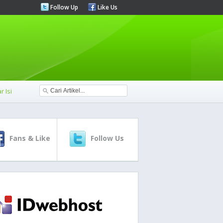
Follow Up
Like Us
r Isi
Fans & Like
Follow Us