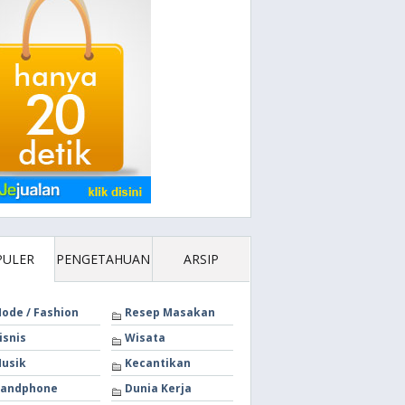
PULER
PENGETAHUAN
ARSIP
ode / Fashion
Resep Masakan
isnis
Wisata
usik
Kecantikan
andphone
Dunia Kerja