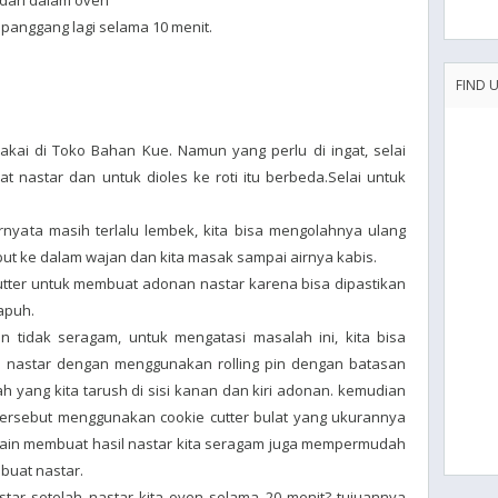
 dari dalam oven
panggang lagi selama 10 menit.
FIND 
akai di Toko Bahan Kue. Namun yang perlu di ingat, selai
nastar dan untuk dioles ke roti itu berbeda.Selai untuk
ternyata masih terlalu lembek, kita bisa mengolahnya ulang
t ke dalam wajan dan kita masak sampai airnya kabis.
ter untuk membuat adonan nastar karena bisa dipastikan
rapuh.
n tidak seragam, untuk mengatasi masalah ini, kita bisa
n nastar dengan menggunakan rolling pin dengan batasan
h yang kita tarush di sisi kanan dan kiri adonan. kemudian
 tersebut menggunakan cookie cutter bulat yang ukurannya
selain membuat hasil nastar kita seragam juga mempermudah
buat nastar.
ar setelah nastar kita oven selama 20 menit? tujuannya