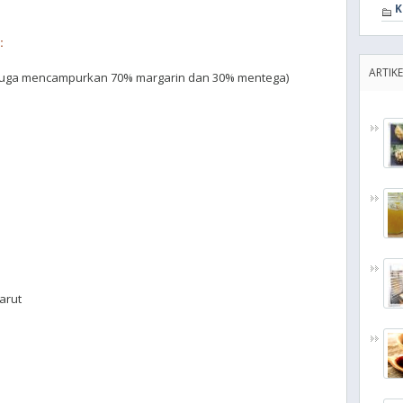
K
:
ARTIKE
a juga mencampurkan 70% margarin dan 30% mentega)
arut