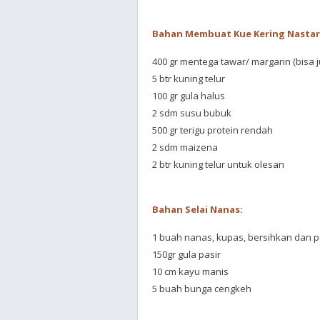
Bahan Membuat Kue Kering Nastar
400 gr mentega tawar/ margarin (bis
5 btr kuning telur
100 gr gula halus
2 sdm susu bubuk
500 gr terigu protein rendah
2 sdm maizena
2 btr kuning telur untuk olesan
Bahan Selai Nanas:
1 buah nanas, kupas, bersihkan dan p
150gr gula pasir
10 cm kayu manis
5 buah bunga cengkeh