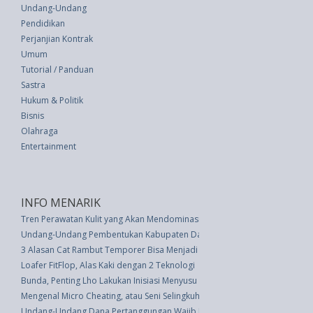
Undang-Undang
Pendidikan
Perjanjian Kontrak
Umum
Tutorial / Panduan
Sastra
Hukum & Politik
Bisnis
Olahraga
Entertainment
INFO MENARIK
Tren Perawatan Kulit yang Akan Mendominasi di 2023
Undang-Undang Pembentukan Kabupaten Daerah Tingkat Ii Tulang Bawang
3 Alasan Cat Rambut Temporer Bisa Menjadi Pilihan Tepat untuk Anda
Loafer FitFlop, Alas Kaki dengan 2 Teknologi
Bunda, Penting Lho Lakukan Inisiasi Menyusu Dini Pasca Melahirkan
Mengenal Micro Cheating, atau Seni Selingkuh yang Tidak Disengaja
Undang-Undang Dana Pertanggungan Wajib Kecelakaan Lalu Lintas Jalan (