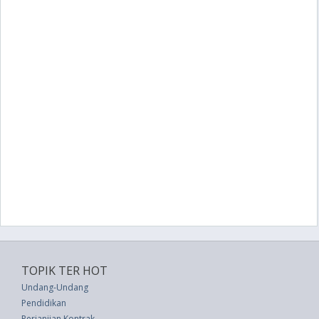
TOPIK TER HOT
Undang-Undang
Pendidikan
Perjanjian Kontrak