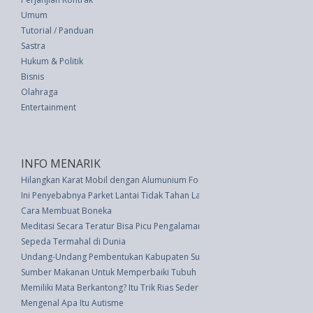
Umum
Tutorial / Panduan
Sastra
Hukum & Politik
Bisnis
Olahraga
Entertainment
INFO MENARIK
Hilangkan Karat Mobil dengan Alumunium Foil
Ini Penyebabnya Parket Lantai Tidak Tahan Lama
Cara Membuat Boneka
Meditasi Secara Teratur Bisa Picu Pengalaman Buruk
Sepeda Termahal di Dunia
Undang-Undang Pembentukan Kabupaten Sumba Barat Daya Di Provinsi N
Sumber Makanan Untuk Memperbaiki Tubuh Setelah Berhenti Merokok
Memiliki Mata Berkantong? Itu Trik Rias Sederhana Ini
Mengenal Apa Itu Autisme