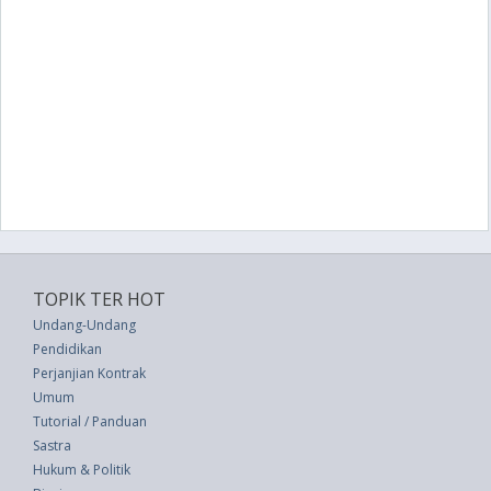
TOPIK TER HOT
Undang-Undang
Pendidikan
Perjanjian Kontrak
Umum
Tutorial / Panduan
Sastra
Hukum & Politik