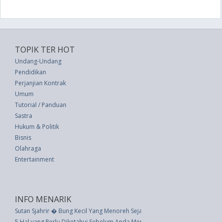
TOPIK TER HOT
Undang-Undang
Pendidikan
Perjanjian Kontrak
Umum
Tutorial / Panduan
Sastra
Hukum & Politik
Bisnis
Olahraga
Entertainment
INFO MENARIK
Sutan Sjahrir � Bung Kecil Yang Menoreh Sejarah Besar
5 Hal yang Perlu Diketahui Sebelum Anda Menyemprotkan Hama