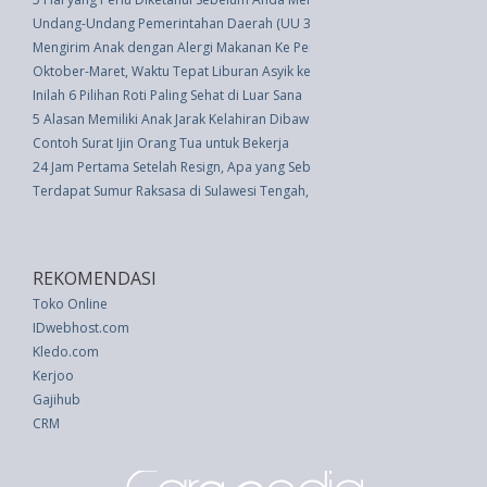
Undang-Undang Pemerintahan Daerah (UU 32 thn 2004)
Mengirim Anak dengan Alergi Makanan Ke Perkemahan, Simak Tips Ini
Oktober-Maret, Waktu Tepat Liburan Asyik ke Hongkong Disneyland
Inilah 6 Pilihan Roti Paling Sehat di Luar Sana
5 Alasan Memiliki Anak Jarak Kelahiran Dibawah 2 Tahun
Contoh Surat Ijin Orang Tua untuk Bekerja
24 Jam Pertama Setelah Resign, Apa yang Sebaiknya Dilakukan?
Terdapat Sumur Raksasa di Sulawesi Tengah, Konon Dapat Menyembuhk
REKOMENDASI
Toko Online
IDwebhost.com
Kledo.com
Kerjoo
Gajihub
CRM