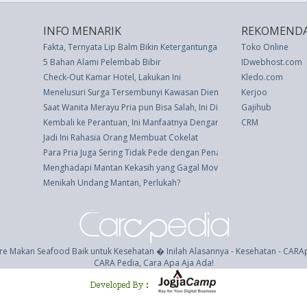
INFO MENARIK
REKOMENDA
Fakta, Ternyata Lip Balm Bikin Ketergantungan
Toko Online
5 Bahan Alami Pelembab Bibir
IDwebhost.com
Check-Out Kamar Hotel, Lakukan Ini
Kledo.com
Menelusuri Surga Tersembunyi Kawasan Dieng
Kerjoo
Saat Wanita Merayu Pria pun Bisa Salah, Ini Dia
Gajihub
Kembali ke Perantuan, Ini Manfaatnya Dengarkan Musik Selama Perj
CRM
Jadi Ini Rahasia Orang Membuat Cokelat
Para Pria Juga Sering Tidak Pede dengan Penampilannya
Menghadapi Mantan Kekasih yang Gagal Move On
Menikah Undang Mantan, Perlukah?
re Makan Seafood Baik untuk Kesehatan � Inilah Alasannya - Kesehatan - CARA
CARA Pedia, Cara Apa Aja Ada!