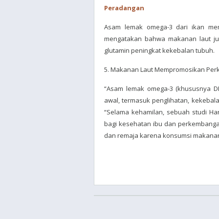
Peradangan
Asam lemak omega-3 dari ikan mem
mengatakan bahwa makanan laut jug
glutamin peningkat kekebalan tubuh.
5. Makanan Laut Mempromosikan Per
“Asam lemak omega-3 (khususnya DH
awal, termasuk penglihatan, kekebala
“Selama kehamilan, sebuah studi H
bagi kesehatan ibu dan perkembangan
dan remaja karena konsumsi makanan l