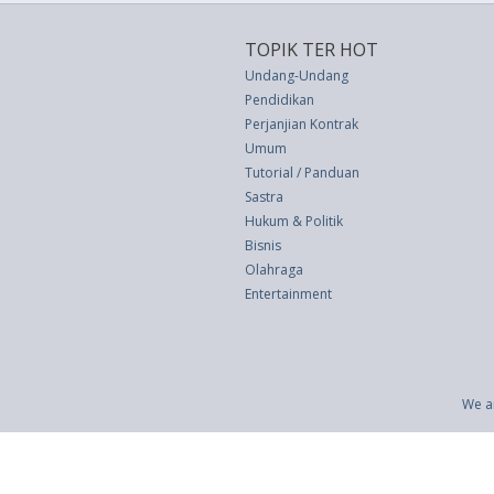
TOPIK TER HOT
Undang-Undang
Pendidikan
Perjanjian Kontrak
Umum
Tutorial / Panduan
Sastra
Hukum & Politik
Bisnis
Olahraga
Entertainment
We a