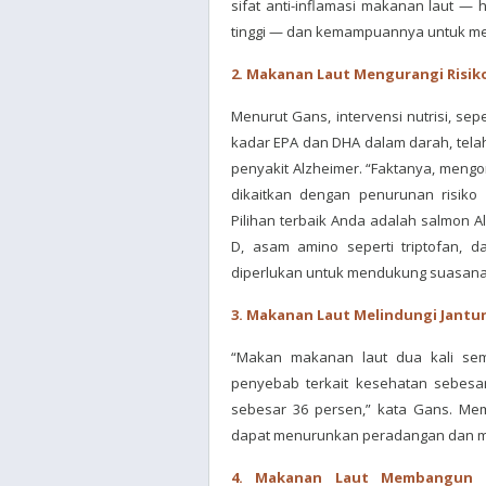
sifat anti-inflamasi makanan laut —
tinggi — dan kemampuannya untuk me
2. Makanan Laut Mengurangi Risik
Menurut Gans, intervensi nutrisi, se
kadar EPA dan DHA dalam darah, tel
penyakit Alzheimer. “Faktanya, meng
dikaitkan dengan penurunan risiko
Pilihan terbaik Anda adalah salmon Al
D, asam amino seperti triptofan,
diperlukan untuk mendukung suasana h
3. Makanan Laut Melindungi Jantu
“Makan makanan laut dua kali semi
penyebab terkait kesehatan sebesar
sebesar 36 persen,” kata Gans. Me
dapat menurunkan peradangan dan meni
4. Makanan Laut Membangun 