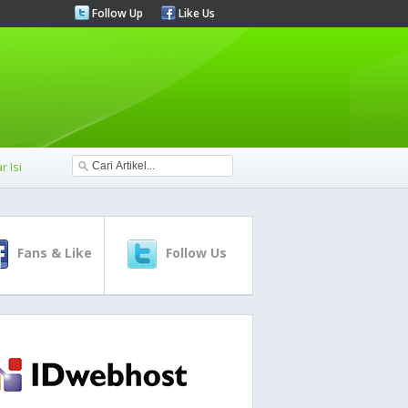
Follow Up
Like Us
r Isi
Fans & Like
Follow Us