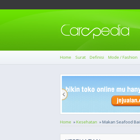
Home
Surat
Definisi
Mode / Fashion
Home
»
Kesehatan
» Makan Seafood Bai