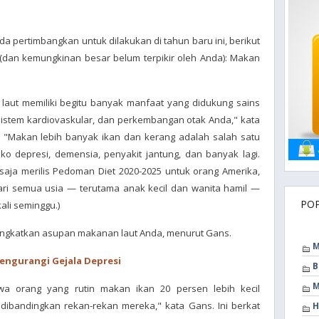
a pertimbangkan untuk dilakukan di tahun baru ini, berikut
(dan kemungkinan besar belum terpikir oleh Anda): Makan
ut memiliki begitu banyak manfaat yang didukung sains
sistem kardiovaskular, dan perkembangan otak Anda," kata
N. "Makan lebih banyak ikan dan kerang adalah salah satu
ko depresi, demensia, penyakit jantung, dan banyak lagi.
ja merilis Pedoman Diet 2020-2025 untuk orang Amerika,
i semua usia — terutama anak kecil dan wanita hamil —
PO
li seminggu.)
ningkatkan asupan makanan laut Anda, menurut Gans.
M
engurangi Gejala Depresi
B
M
wa orang yang rutin makan ikan 20 persen lebih kecil
ibandingkan rekan-rekan mereka," kata Gans. Ini berkat
H