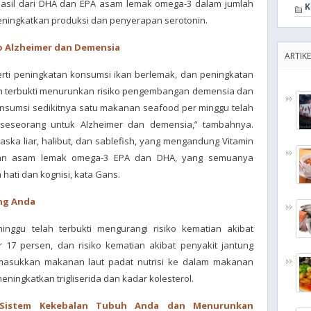
 hasil dari DHA dan EPA asam lemak omega-3 dalam jumlah
K
ningkatkan produksi dan penyerapan serotonin.
o Alzheimer dan Demensia
ARTIKE
perti peningkatan konsumsi ikan berlemak, dan peningkatan
ah terbukti menurunkan risiko pengembangan demensia dan
onsumsi sedikitnya satu makanan seafood per minggu telah
 seseorang untuk Alzheimer dan demensia,” tambahnya.
aska liar, halibut, dan sablefish, yang mengandung Vitamin
 dan asam lemak omega-3 EPA dan DHA, yang semuanya
ati dan kognisi, kata Gans.
ng Anda
nggu telah terbukti mengurangi risiko kematian akibat
 17 persen, dan risiko kematian akibat penyakit jantung
masukkan makanan laut padat nutrisi ke dalam makanan
ngkatkan trigliserida dan kadar kolesterol.
Sistem Kekebalan Tubuh Anda dan Menurunkan