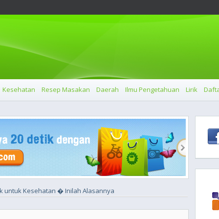
Kesehatan
Resep Masakan
Daerah
Ilmu Pengetahuan
Lirik
Dafta
k untuk Kesehatan � Inilah Alasannya