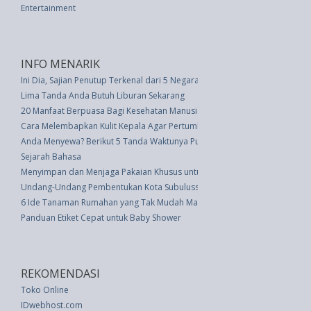
Entertainment
INFO MENARIK
Ini Dia, Sajian Penutup Terkenal dari 5 Negara
Lima Tanda Anda Butuh Liburan Sekarang
20 Manfaat Berpuasa Bagi Kesehatan Manusia
Cara Melembapkan Kulit Kepala Agar Pertumbuhan Rambut Maksimal
Anda Menyewa? Berikut 5 Tanda Waktunya Putus Kontrak dengan Pemilik
Sejarah Bahasa
Menyimpan dan Menjaga Pakaian Khusus untuk Generasi yang Akan Data
Undang-Undang Pembentukan Kota Subulussalam Di Provinsi Nanggroe A
6 Ide Tanaman Rumahan yang Tak Mudah Mati
Panduan Etiket Cepat untuk Baby Shower
REKOMENDASI
Toko Online
IDwebhost.com