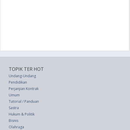
TOPIK TER HOT
Undang-Undang
Pendidikan
Perjanjian Kontrak
Umum
Tutorial / Panduan
Sastra
Hukum & Politik
Bisnis
Olahraga