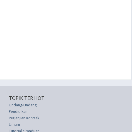
TOPIK TER HOT
Undang-Undang
Pendidikan
Perjanjian Kontrak
Umum
Tutorial / Panduan