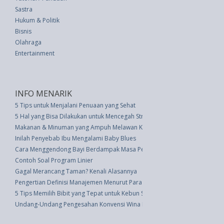
Sastra
Hukum & Politik
Bisnis
Olahraga
Entertainment
INFO MENARIK
5 Tips untuk Menjalani Penuaan yang Sehat
5 Hal yang Bisa Dilakukan untuk Mencegah Stroke
Makanan & Minuman yang Ampuh Melawan Kantuk Selain Kopi
Inilah Penyebab Ibu Mengalami Baby Blues
Cara Menggendong Bayi Berdampak Masa Perkembangannya
Contoh Soal Program Linier
Gagal Merancang Taman? Kenali Alasannya
Pengertian Definisi Manajemen Menurut Para Ahli
5 Tips Memilih Bibit yang Tepat untuk Kebun Sayur Anda
Undang-Undang Pengesahan Konvensi Wina Mengenai Hubungan Diplomatik