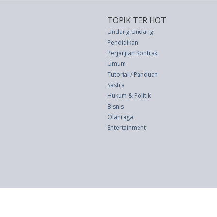
TOPIK TER HOT
Undang-Undang
Pendidikan
Perjanjian Kontrak
Umum
Tutorial / Panduan
Sastra
Hukum & Politik
Bisnis
Olahraga
Entertainment