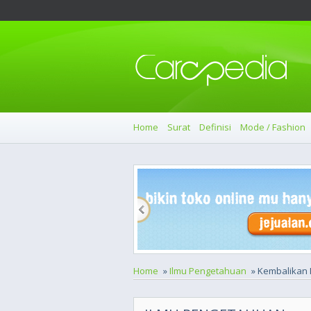
Home
Surat
Definisi
Mode / Fashion
Home
»
Ilmu Pengetahuan
» Kembalikan 