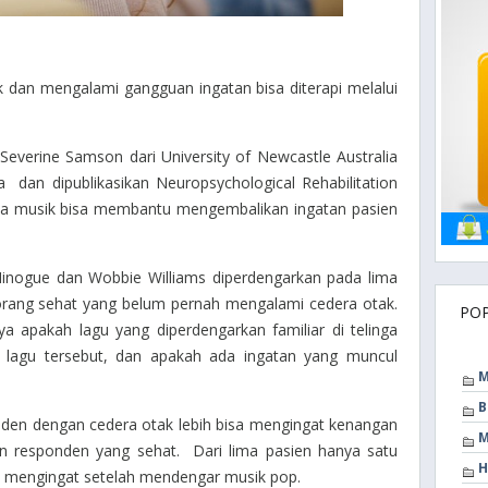
 dan mengalami gangguan ingatan bisa diterapi melalui
everine Samson dari University of Newcastle Australia
ra dan dipublikasikan Neuropsychological Rehabilitation
a musik bisa membantu mengembalikan ingatan pasien
 Minogue dan Wobbie Williams diperdengarkan pada lima
orang sehat yang belum pernah mengalami cedera otak.
PO
a apakah lagu yang diperdengarkan familiar di telinga
lagu tersebut, dan apakah ada ingatan yang muncul
M
B
ponden dengan cedera otak lebih bisa mengingat kenangan
M
an responden yang sehat. Dari lima pasien hanya satu
H
u mengingat setelah mendengar musik pop.