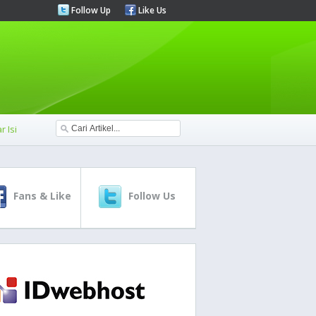
Follow Up
Like Us
r Isi
Fans & Like
Follow Us