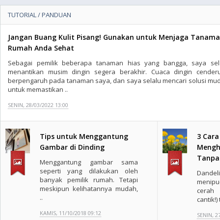
TUTORIAL / PANDUAN
Jangan Buang Kulit Pisang! Gunakan untuk Menjaga Tanam
Rumah Anda Sehat
Sebagai pemilik beberapa tanaman hias yang bangga, saya sel
menantikan musim dingin segera berakhir. Cuaca dingin cender
berpengaruh pada tanaman saya, dan saya selalu mencari solusi mu
untuk memastikan ..
SENIN, 28/03/2022 13:00
Tips untuk Menggantung
3 Car
Gambar di Dinding
Mengh
Tanpa
Menggantung gambar sama
seperti yang dilakukan oleh
Dandel
banyak pemilik rumah. Tetapi
menip
meskipun kelihatannya mudah,
cerah 
..
cantik!)
KAMIS, 11/10/2018 09:12
SENIN, 2