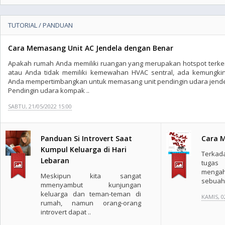
TUTORIAL / PANDUAN
Cara Memasang Unit AC Jendela dengan Benar
Apakah rumah Anda memiliki ruangan yang merupakan hotspot terke
atau Anda tidak memiliki kemewahan HVAC sentral, ada kemungki
Anda mempertimbangkan untuk memasang unit pendingin udara jende
Pendingin udara kompak ..
SABTU, 21/05/2022 15:00
Panduan Si Introvert Saat
Cara 
Kumpul Keluarga di Hari
Terka
Lebaran
tuga
menga
Meskipun kita sangat
sebuah 
mmenyambut kunjungan
keluarga dan teman-teman di
KAMIS, 0
rumah, namun orang-orang
introvert dapat ..