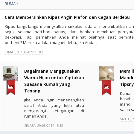
RUMAH
Cara Membersihkan Kipas Angin Plafon dan Cegah Berdebu
Kipas langit-langit meningkatkan sirkulasi udara, menambahkan an
sejuk selama hari-hari panas, dan bahkan membuat pernyat
dekorasi. Tapi pernahkah Anda melihat bilahnya saat peminta
berhenti? Mereka adalah magnet debu. Jika Anda ..
JUMAT, 01/04/2022 15:00
Bagaimana Menggunakan
Memili
Warna Hijau untuk Ciptakan
Mandi 
Suasana Rumah yang
Tipsn
Tenang
Kamar 
basah, 
Jika Anda ingin menenangkan
mandi 
saraf Anda yang letih atau
sama sa
mengurangi ketegangan di
rumah Anda, ..
SABTU, 2
SELASA, 29/08/2017 15:12