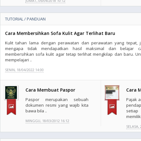
JUMAT, 06/04/2018 10:12
TUTORIAL / PANDUAN
Cara Membersihkan Sofa Kulit Agar Terlihat Baru
Kulit tahan lama dengan perawatan dan perawatan yang tepat, j
mengapa tidak mendapatkan hasil maksimal dan belajar c
membersihkan sofa kulit agar tetap terlihat mengkilap dan baru. Un
mempelajari ..
SENIN, 18/04/2022 14:00
Cara Membuat Paspor
Cara 
Paspor merupakan sebuah
Pajak a
dokumen resmi yang wajib kita
pendap
bawa bila ..
setia
memilik
MINGGU, 18/03/2012 16:12
SELASA, 