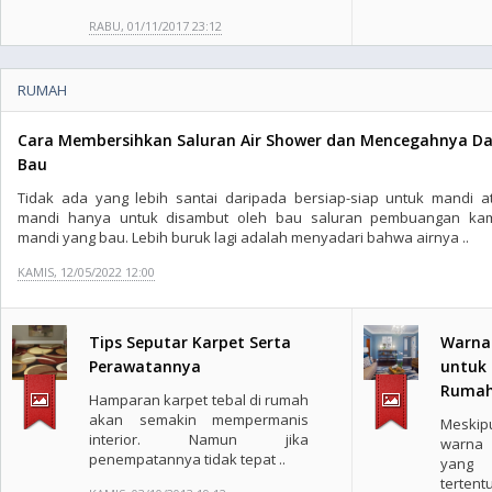
RABU, 01/11/2017 23:12
RUMAH
Cara Membersihkan Saluran Air Shower dan Mencegahnya Da
Bau
Tidak ada yang lebih santai daripada bersiap-siap untuk mandi a
mandi hanya untuk disambut oleh bau saluran pembuangan ka
mandi yang bau. Lebih buruk lagi adalah menyadari bahwa airnya ..
KAMIS, 12/05/2022 12:00
Tips Seputar Karpet Serta
Warna 
Perawatannya
untuk 
Rumah
Hamparan karpet tebal di rumah
akan semakin mempermanis
Meskip
interior. Namun jika
warna 
penempatannya tidak tepat ..
yang 
tertentu 