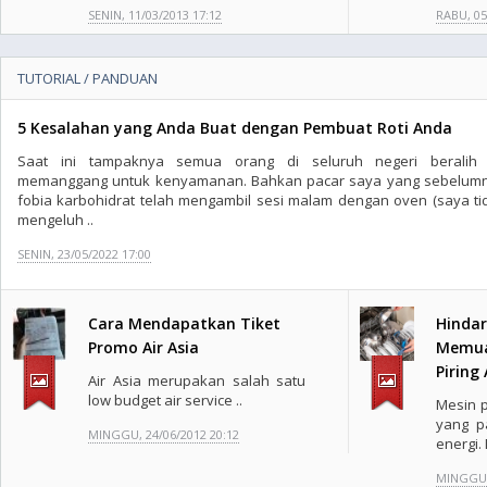
SENIN, 11/03/2013 17:12
RABU, 05
TUTORIAL / PANDUAN
5 Kesalahan yang Anda Buat dengan Pembuat Roti Anda
Saat ini tampaknya semua orang di seluruh negeri beralih
memanggang untuk kenyamanan. Bahkan pacar saya yang sebelum
fobia karbohidrat telah mengambil sesi malam dengan oven (saya ti
mengeluh ..
SENIN, 23/05/2022 17:00
Cara Mendapatkan Tiket
Hindar
Promo Air Asia
Memua
Piring
Air Asia merupakan salah satu
low budget air service ..
Mesin p
yang p
MINGGU, 24/06/2012 20:12
energi.
MINGGU, 