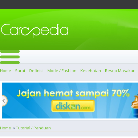
Home
Surat
Definisi
Mode / Fashion
Kesehatan
Resep Masakan
Home
»
Tutorial / Panduan