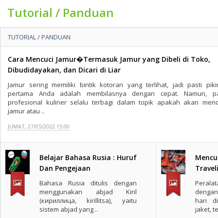
Tutorial / Panduan
TUTORIAL / PANDUAN
Cara Mencuci Jamur�Termasuk Jamur yang Dibeli di Toko,
Dibudidayakan, dan Dicari di Liar
Jamur sering memiliki bintik kotoran yang terlihat, jadi pasti piki
pertama Anda adalah membilasnya dengan cepat. Namun, p
profesional kuliner selalu terbagi dalam topik apakah akan menc
jamur atau ..
JUMAT, 27/05/2022 15:00
Belajar Bahasa Rusia : Huruf
Mencuc
Dan Pengejaan
Travel
Bahasa Rusia ditulis dengan
Perala
menggunakan abjad Kiril
dengan
(кириллица, kirillitsa), yaitu
hari d
sistem abjad yang ..
jaket, t