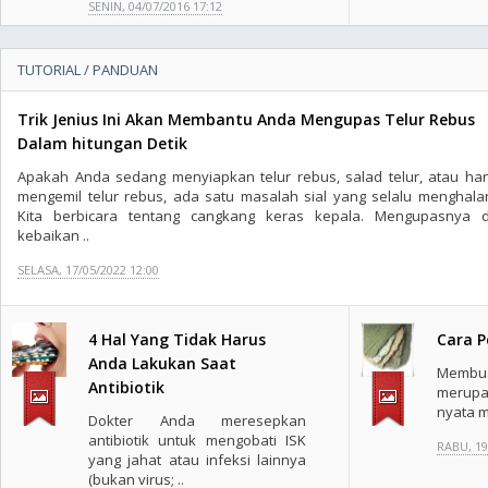
SENIN, 04/07/2016 17:12
TUTORIAL / PANDUAN
Trik Jenius Ini Akan Membantu Anda Mengupas Telur Rebus
Dalam hitungan Detik
Apakah Anda sedang menyiapkan telur rebus, salad telur, atau ha
mengemil telur rebus, ada satu masalah sial yang selalu menghalan
Kita berbicara tentang cangkang keras kepala. Mengupasnya d
kebaikan ..
SELASA, 17/05/2022 12:00
4 Hal Yang Tidak Harus
Cara 
Anda Lakukan Saat
Membu
Antibiotik
merupa
nyata m
Dokter Anda meresepkan
antibiotik untuk mengobati ISK
RABU, 19
yang jahat atau infeksi lainnya
(bukan virus; ..