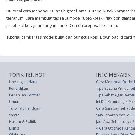
Dtutorial cara mendaaur ulang higheel lama. Tutorial kutek koran ter
terrarium. Cara membuat tas rajut model rubik/kotak. Play doh gamba
prop[osal kerajinan tangan flanel. Contoh proposal terarium.
Tutorial gambar tas model bulat dari bungkus kopi. Download id card n
TOPIK TER HOT
INFO MENARIK
Undang-Undang
Cara Membuat Dodol 
Pendidikan
Tips Busana Print untu
Perjanjian Kontrak
Tips Sehat Agar Berpu
Umum
Ini Dia Keuntungan Me
Tutorial / Panduan
Cara Sarapan Sehat d
Sastra
SMS Lebaran dan Idul Fi
Hukum & Politik
Jadi Apa Sebenarnya 
Bisnis
4 Cara Upgrade Kentan
Olahraga
Bisakah Anda Dites Pos