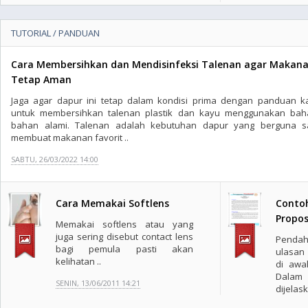
TUTORIAL / PANDUAN
Cara Membersihkan dan Mendisinfeksi Talenan agar Makan
Tetap Aman
Jaga agar dapur ini tetap dalam kondisi prima dengan panduan k
untuk membersihkan talenan plastik dan kayu menggunakan bah
bahan alami. Talenan adalah kebutuhan dapur yang berguna s
membuat makanan favorit ..
SABTU, 26/03/2022 14:00
Cara Memakai Softlens
Conto
Propos
Memakai softlens atau yang
juga sering disebut contact lens
Pendah
bagi pemula pasti akan
ulasan
kelihatan ..
di awa
Dalam
SENIN, 13/06/2011 14:21
dijelask