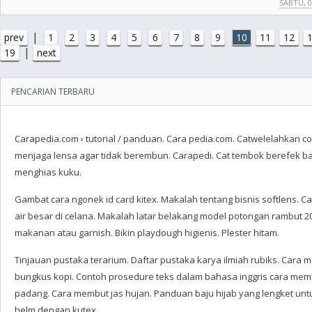
SABTU, 0
|
prev
1
2
3
4
5
6
7
8
9
10
11
12
|
19
next
PENCARIAN TERBARU
Carapedia.com › tutorial / panduan‎. Cara pedia.com. Catwelelahkan c
menjaga lensa agar tidak berembun. Carapedi. Cat tembok berefek b
menghias kuku.
Gambat cara ngonek id card kitex. Makalah tentang bisnis softlens.
air besar di celana. Makalah latar belakang model potongan rambut 2
makanan atau garnish. Bikin playdough higienis. Plester hitam.
Tinjauan pustaka terarium. Daftar pustaka karya ilmiah rubiks. Cara
bungkus kopi. Contoh prosedure teks dalam bahasa inggris cara memb
padang. Cara membut jas hujan. Panduan baju hijab yang lengket unt
helm dengan kutex.