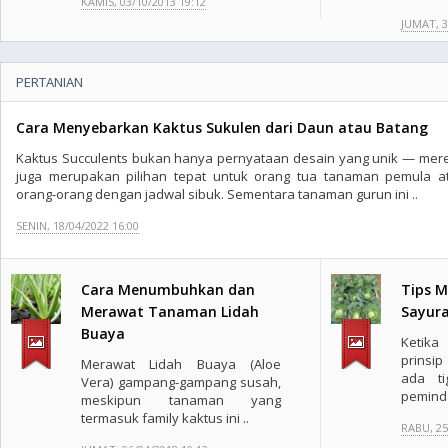
KAMIS, 03/10/2013 19:12
JUMAT, 3
PERTANIAN
Cara Menyebarkan Kaktus Sukulen dari Daun atau Batang
Kaktus Succulents bukan hanya pernyataan desain yang unik — mer
juga merupakan pilihan tepat untuk orang tua tanaman pemula a
orang-orang dengan jadwal sibuk. Sementara tanaman gurun ini ..
SENIN, 18/04/2022 16:00
Cara Menumbuhkan dan
Tips 
Merawat Tanaman Lidah
Sayur
Buaya
Ketik
prinsi
Merawat Lidah Buaya (Aloe
ada ti
Vera) gampang-gampang susah,
pemind
meskipun tanaman yang
termasuk family kaktus ini ..
RABU, 25