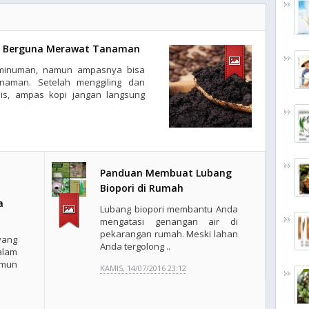
a Berguna Merawat Tanaman
i minuman, namun ampasnya bisa
naman. Setelah menggiling dan
s, ampas kopi jangan langsung
Panduan Membuat Lubang
Biopori di Rumah
a
Lubang biopori membantu Anda
mengatasi genangan air di
pekarangan rumah. Meski lahan
yang
Anda tergolong ..
alam
amun
KAMIS, 14/07/2016 23:12