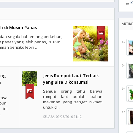
K
ARTIK
h di Musim Panas
dan segala hal tentang berkebun,
panas yang lebih panas, 2016 ini.
man berisiko lebih ..
ang
Jenis Rumput Laut Terbaik
a
yang Bisa Dikonsumsi
Semua orang tahu bahwa
rumput laut adalah bahan
rasa
makanan yang sangat nikmati
bun.
untuk di ..
ini
.
SELASA, 09/08/2016 21:12