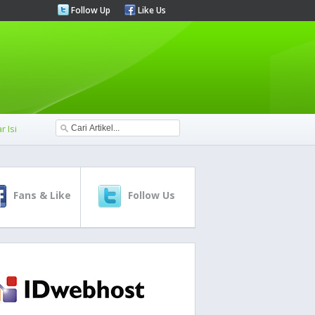
Follow Up
Like Us
r Isi
Fans & Like
Follow Us