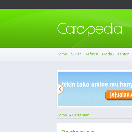
Home
Surat
Definisi
Mode / Fashion
Home
»
Pertanian