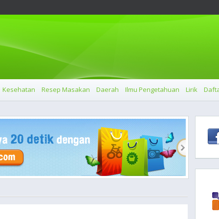
Kesehatan
Resep Masakan
Daerah
Ilmu Pengetahuan
Lirik
Dafta