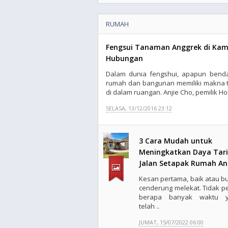
RUMAH
Fengsui Tanaman Anggrek di Kam
Hubungan
Dalam dunia fengshui, apapun benda
rumah dan bangunan memiliki makna t
di dalam ruangan. Anjie Cho, pemilik Hol
SELASA, 13/12/2016 23:12
3 Cara Mudah untuk
Meningkatkan Daya Tar
Jalan Setapak Rumah A
Kesan pertama, baik atau bu
cenderung melekat. Tidak pe
berapa banyak waktu y
telah ..
JUMAT, 15/07/2022 06:00