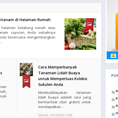
Ditanam di Halaman Rumah
i halaman belakang rumah atau
anam sayuran, Anda sebaiknya
 Anda berencana mengembangkan
.
Cara Memperbanyak
s
Tanaman Lidah Buaya
PO
untuk Memperluas Koleksi
Sukulen Anda
aman
M
mah,
Membudidayakan tanaman
nah
lidah buaya adalah cara yang
B
bermanfaat (dan gratis!) untuk
M
mendapatkan ..
H
SELASA, 19/12/2023 15:00