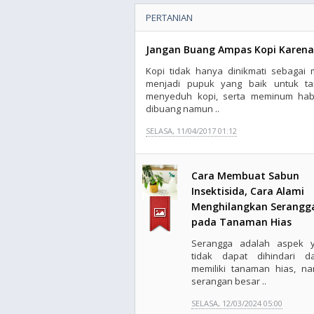
PERTANIAN
Jangan Buang Ampas Kopi Karen
Kopi tidak hanya dinikmati sebaga
menjadi pupuk yang baik untuk ta
menyeduh kopi, serta meminum habi
dibuang namun ..
SELASA, 11/04/2017 01:12
Cara Membuat Sabun
Insektisida, Cara Alami
Menghilangkan Serangg
pada Tanaman Hias
Serangga adalah aspek 
tidak dapat dihindari d
memiliki tanaman hias, n
serangan besar ..
SELASA, 12/03/2024 05:00