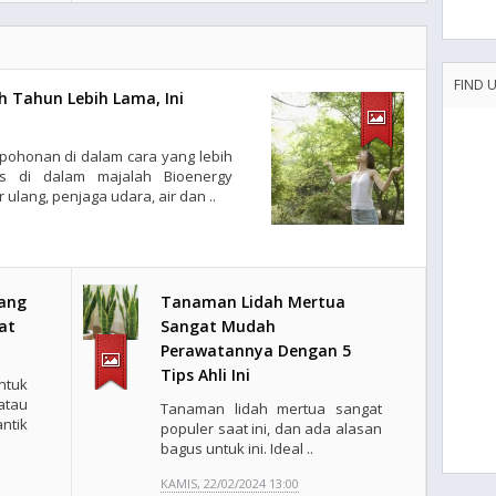
FIND 
h Tahun Lebih Lama, Ini
pohonan di dalam cara yang lebih
is di dalam majalah Bioenergy
ulang, penjaga udara, air dan ..
ang
Tanaman Lidah Mertua
at
Sangat Mudah
Perawatannya Dengan 5
Tips Ahli Ini
ntuk
atau
Tanaman lidah mertua sangat
ntik
populer saat ini, dan ada alasan
bagus untuk ini. Ideal ..
KAMIS, 22/02/2024 13:00