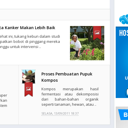
a Kanker Makan Lebih Baik
ehat ini, tukang kebun dalam studi
apatkan bobot di pinggang mereka
ggu untuk intervensi ..
Proses Pembuatan Pupuk
Kompos
Kompos merupakan hasil
fermentasi atau dekomposisi
uper
dari bahan-bahan organik
rkan
seperti tanaman, hewan, atau ..
stem
SELASA, 13/09/2011 18:37