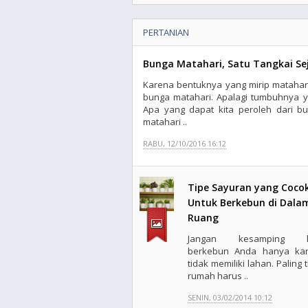
PERTANIAN
Bunga Matahari, Satu Tangkai Se
Karena bentuknya yang mirip matahari
bunga matahari. Apalagi tumbuhnya y
Apa yang dapat kita peroleh dari b
matahari ..
RABU, 12/10/2016 16:12
Tipe Sayuran yang Coco
Untuk Berkebun di Dala
Ruang
Jangan kesamping h
berkebun Anda hanya ka
tidak memiliki lahan. Paling 
rumah harus ..
SENIN, 03/02/2014 10:12