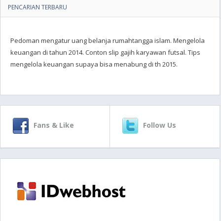
PENCARIAN TERBARU
Pedoman mengatur uang belanja rumahtangga islam. Mengelola
keuangan di tahun 2014. Conton slip gajih karyawan futsal. Tips
mengelola keuangan supaya bisa menabung di th 2015.
Fans & Like
Follow Us