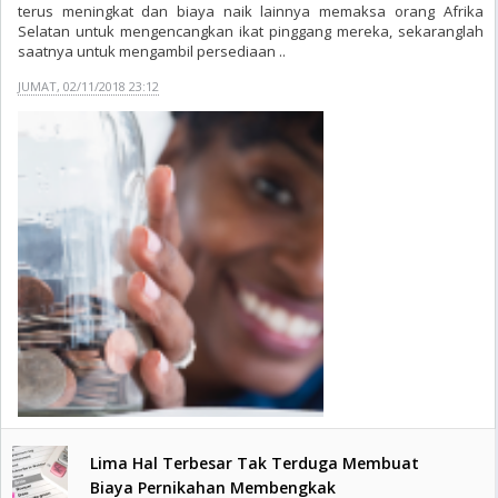
terus meningkat dan biaya naik lainnya memaksa orang Afrika
Selatan untuk mengencangkan ikat pinggang mereka, sekaranglah
saatnya untuk mengambil persediaan ..
JUMAT, 02/11/2018 23:12
Lima Hal Terbesar Tak Terduga Membuat
Biaya Pernikahan Membengkak