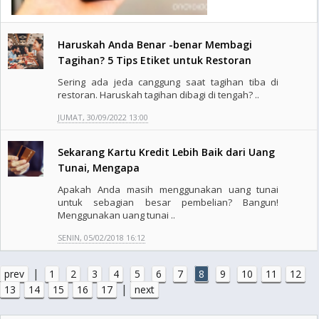
Haruskah Anda Benar -benar Membagi
Tagihan? 5 Tips Etiket untuk Restoran
Sering ada jeda canggung saat tagihan tiba di
restoran. Haruskah tagihan dibagi di tengah? ..
JUMAT, 30/09/2022 13:00
Sekarang Kartu Kredit Lebih Baik dari Uang
Tunai, Mengapa
Apakah Anda masih menggunakan uang tunai
untuk sebagian besar pembelian? Bangun!
Menggunakan uang tunai ..
SENIN, 05/02/2018 16:12
|
prev
1
2
3
4
5
6
7
8
9
10
11
12
|
13
14
15
16
17
next