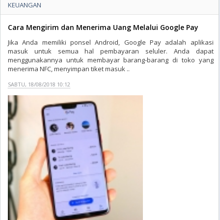
KEUANGAN
Cara Mengirim dan Menerima Uang Melalui Google Pay
Jika Anda memiliki ponsel Android, Google Pay adalah aplikasi
masuk untuk semua hal pembayaran seluler. Anda dapat
menggunakannya untuk membayar barang-barang di toko yang
menerima NFC, menyimpan tiket masuk ..
SABTU, 18/08/2018 10:12