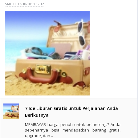
SABTU, 13/10/2018 12:12
7 Ide Liburan Gratis untuk Perjalanan Anda
Berikutnya
MEMBAYAR harga penuh untuk pelancong.? Anda
sebenarnya bisa mendapatkan barang gratis,
upgrade, dan ..