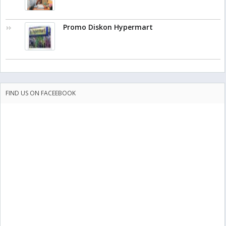
Promo Diskon Hypermart
FIND US ON FACEEBOOK