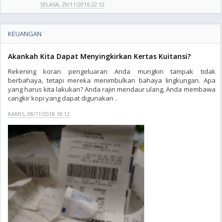
SELASA, 29/11/2016 22:12
KEUANGAN
Akankah Kita Dapat Menyingkirkan Kertas Kuitansi?
Rekening koran pengeluaran Anda mungkin tampak tidak
berbahaya, tetapi mereka menimbulkan bahaya lingkungan. Apa
yang harus kita lakukan? Anda rajin mendaur ulang, Anda membawa
cangkir kopi yang dapat digunakan ..
KAMIS, 08/11/2018 18:12