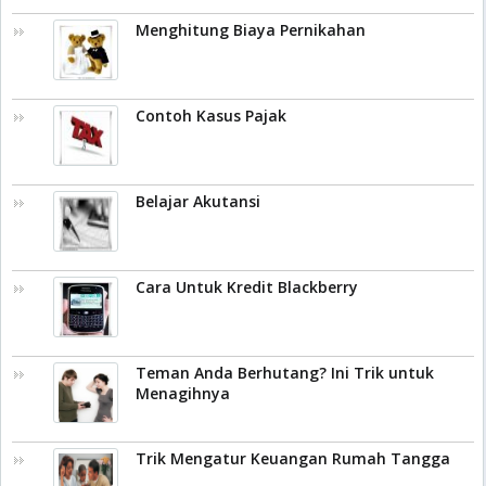
Menghitung Biaya Pernikahan
Contoh Kasus Pajak
Belajar Akutansi
Cara Untuk Kredit Blackberry
Teman Anda Berhutang? Ini Trik untuk
Menagihnya
Trik Mengatur Keuangan Rumah Tangga