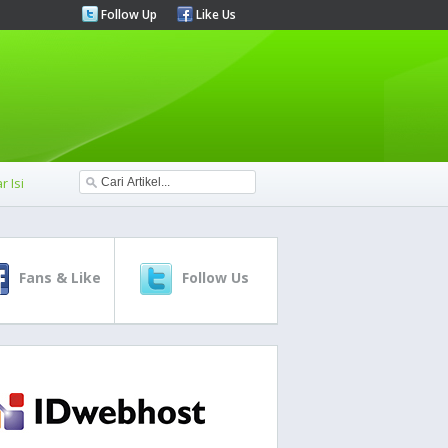
Follow Up
Like Us
r Isi
Fans & Like
Follow Us