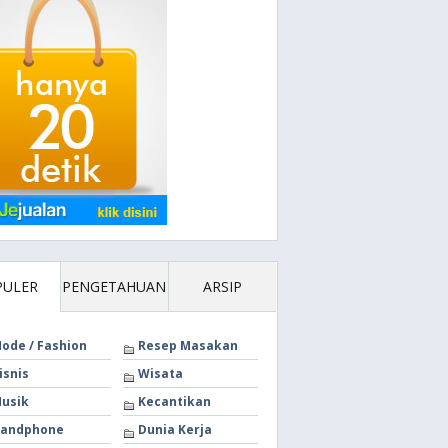
PULER
PENGETAHUAN
ARSIP
ode / Fashion
Resep Masakan
isnis
Wisata
usik
Kecantikan
andphone
Dunia Kerja