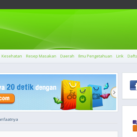
Kesehatan
Resep Masakan
Daerah
Ilmu Pengetahuan
Lirik
Dafta
anfaatnya