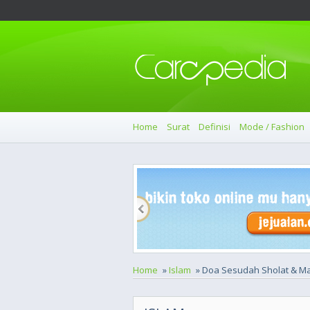
Home
Surat
Definisi
Mode / Fashion
Home
»
Islam
» Doa Sesudah Sholat & M