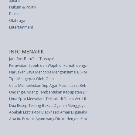
Sastra
Hukum & Politik
Bisnis
Olahraga
Entertainment
INFO MENARIK
Jadi Bos Baru? Ini Tipsnya!
Perawatan Tubuh dan Wajah di Rumah dengan Bahan Cokelat
Haruskah Saya Mencoba Mengonsumsi Biji-bijian secara Rutin?
Tips Mengepak Oleh-Oleh
Cara Membekukan Sup Agar Masih Lezat Beberapa Bulan Kemudian
Undang-Undang Pembentukan Kabupaten Dharmasraya, Kabupaten Solok Se
Lima Spot Menyelam Terbaik di Dunia Versi Riyanni Djangkaru
Dua Resep Terong Bakar, Dijamin Menggoyang Lidah
Apakah Ekstraktor Blackhead Aman Digunakan? Kami Meminta Pakar
Apa itu Produk Ayam yang Dicuci dengan Klorin? Wajib Tahu dan Waspada