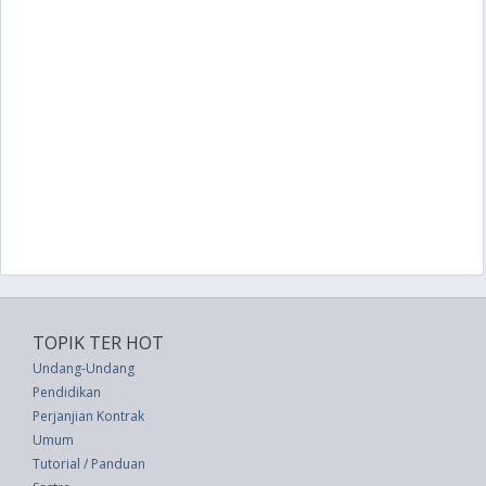
TOPIK TER HOT
Undang-Undang
Pendidikan
Perjanjian Kontrak
Umum
Tutorial / Panduan