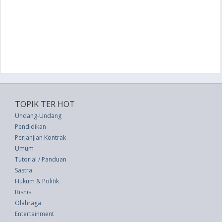
TOPIK TER HOT
Undang-Undang
Pendidikan
Perjanjian Kontrak
Umum
Tutorial / Panduan
Sastra
Hukum & Politik
Bisnis
Olahraga
Entertainment