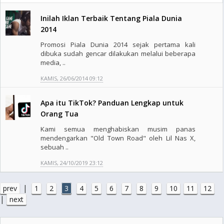
Inilah Iklan Terbaik Tentang Piala Dunia
2014
Promosi Piala Dunia 2014 sejak pertama kali
dibuka sudah gencar dilakukan melalui beberapa
media, ..
KAMIS, 26/06/2014 09:12
Apa itu TikTok? Panduan Lengkap untuk
Orang Tua
Kami semua menghabiskan musim panas
mendengarkan "Old Town Road" oleh Lil Nas X,
sebuah ..
KAMIS, 24/10/2019 23:12
|
prev
1
2
3
4
5
6
7
8
9
10
11
12
|
next