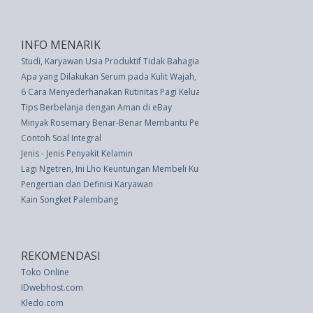
INFO MENARIK
Studi, Karyawan Usia Produktif Tidak Bahagia Ketika Harus Lembur
Apa yang Dilakukan Serum pada Kulit Wajah, Sebenarnya?
6 Cara Menyederhanakan Rutinitas Pagi Keluarga Anda
Tips Berbelanja dengan Aman di eBay
Minyak Rosemary Benar-Benar Membantu Pertumbuhan Rambut? Ini Jaw
Contoh Soal Integral
Jenis - Jenis Penyakit Kelamin
Lagi Ngetren, Ini Lho Keuntungan Membeli Kulkas dengan Teknologi Invert
Pengertian dan Definisi Karyawan
Kain Songket Palembang
REKOMENDASI
Toko Online
IDwebhost.com
Kledo.com