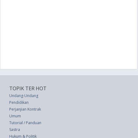
TOPIK TER HOT
Undang-Undang
Pendidikan
Perjanjian Kontrak
Umum
Tutorial / Panduan
Sastra
Hukum & Politik