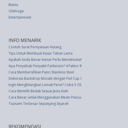
Bisnis
Olahraga
Entertainment
INFO MENARIK
Contoh Surat Pernyataan Hutang
Tips Untuk Membuat Kasur Tahan Lama
Apakah Anda Benar-benar Perlu Mendetoksifikasi dari Deodoran Anda?
Apa Penyebab Penyakit Parkinson? 4 Faktor Risiko yang Perlu Anda Ketahu
Cara Membersihkan Panci Stainless Steel
Dekorasi Backdrop Mozaik dengan Foil Cup Cake
Ingin Menghilangkan Lemak Perut? Coba 5 Obat Rumahan Ini
Cara Memilih Bedak Sesuai Jenis Kulit
Cara Benar untuk Menggunakan Mesin Pencuci Piring
Tsunami Terbesar Sepanjang Sejarah
REKOMENDASI