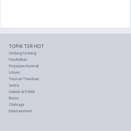
TOPIK TER HOT
Undang-Undang
Pendidikan
Perjanjian Kontrak
Umum
Tutorial / Panduan
Sastra
Hukum & Politik
Bisnis
Olahraga
Entertainment