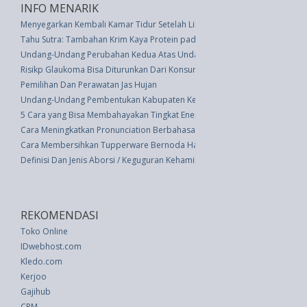
INFO MENARIK
Menyegarkan Kembali Kamar Tidur Setelah Liburan
Tahu Sutra: Tambahan Krim Kaya Protein pada Hidangan Favorit Anda
Undang-Undang Perubahan Kedua Atas Undang-undang Nomor 14 Tahun 
Risikp Glaukoma Bisa Diturunkan Dari Konsumsi Sayuran Berdaun Hijau
Pemilihan Dan Perawatan Jas Hujan
Undang-Undang Pembentukan Kabupaten Kepulauan Siau Tagulandang Biaro
5 Cara yang Bisa Membahayakan Tingkat Energi Anda Sendiri
Cara Meningkatkan Pronunciation Berbahasa Inggris
Cara Membersihkan Tupperware Bernoda Hanya Dalam Beberapa Detik
Definisi Dan Jenis Aborsi / Keguguran Kehamilan
REKOMENDASI
Toko Online
IDwebhost.com
Kledo.com
Kerjoo
Gajihub
CRM