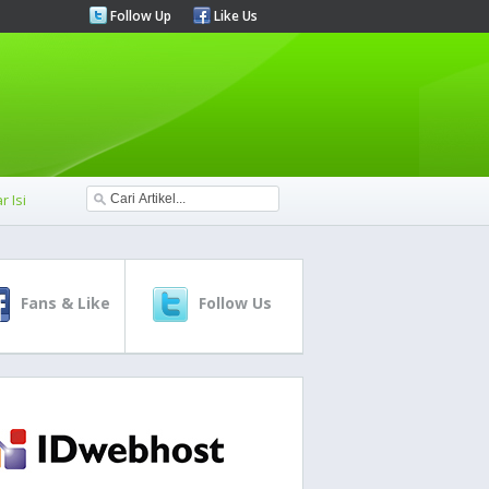
Follow Up
Like Us
r Isi
Fans & Like
Follow Us