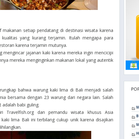
tif makanan setiap pendatang di destinasi wisata karena
kualitas yang kurang terjamin. Itulah mengapa para
estoran karena terjamin mutunya.
ng mengincar jajanan kaki karena mereka ingin mencicipi
annya mereka menginginkan makanan lokal yang autentik
PO
rungkap bahwa warung kaki lima di Bali menjadi salah
unia bersama dengan 23 warung dari negara lain. Salah
t adalah babi guling.
M
iri
Travelfish.org
dan pemandu wisata khusus Asia
B
aki lima Bali ini terbilang cukup unik karena disajikan
M
ihilangkan.
H