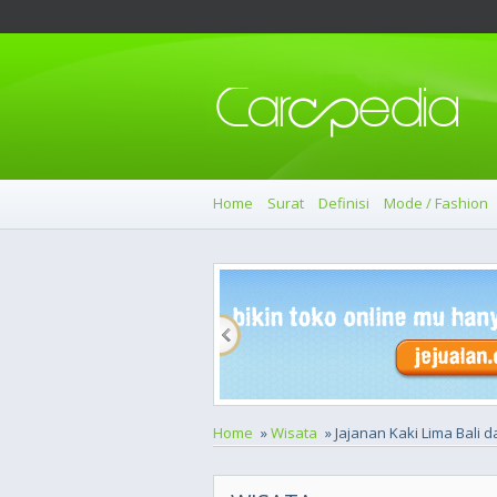
Home
Surat
Definisi
Mode / Fashion
Home
»
Wisata
» Jajanan Kaki Lima Bali d