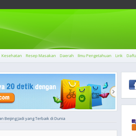
Kesehatan
Resep Masakan
Daerah
Ilmu Pengetahuan
Lirik
Dafta
an Beijing Jadi yang Terbaik di Dunia