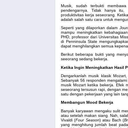
Musik, sudah terbukti membawa
pendengarnya. Tidak hanya itu,
produktivitas kerja seseorang. Ket
adalah salah satu cara untuk mengus
Seperti yang dilaporkan dalam
Jour
mampu meningkatkan kebahagiaan d
PHD, professor dari Universitas Mis
di Penninsula State mengungkap
dapat menghilangkan semua kepena
Berikut beberapa bukti yang men
seeorang sedang bekerja.
Ketika Ingin Meningkatkan Hasil 
Dengarkanlah musik klasik Mozart, s
Sebanyak 56 responden mengalami p
musik Mozart ketika bekerja. Efek 
seseorang tersusun rapi, dengan me
satu dengan pekerjaan yang lain tan
Membangun Mood Bekerja
Banyak karyawan mengaku sulit menc
atau setelah makan siang. Nah, sal
Vivaldi (
Four Season
) atau Bach (
B
yang menghitung jumlah beat pada