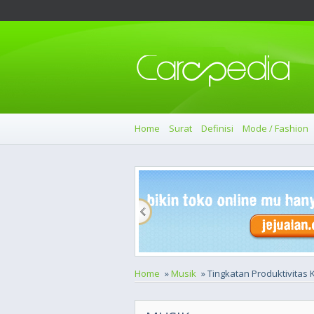
Home
Surat
Definisi
Mode / Fashion
Home
»
Musik
» Tingkatan Produktivitas