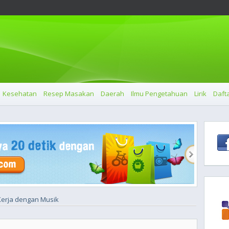
Kesehatan
Resep Masakan
Daerah
Ilmu Pengetahuan
Lirik
Dafta
 Kerja dengan Musik