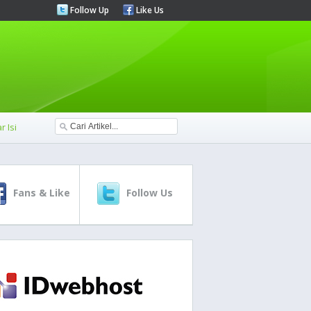
Follow Up
Like Us
r Isi
Fans & Like
Follow Us