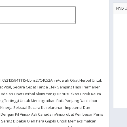
FIND 
all:082135941115-bbm:27C4C52AnnAdalah Obat Herbal Untuk
Vital, Secara Cepat Tanpa Efek Samping Hasil Permanen.
a Adalah Obat Herbal Alami Yang Di Khususkan Untuk Kaum
ang Tertinggi Untuk Meningkatkan Baik Panjang Dan Lebar
inerja Seksual Secara Keseluruhan. Impotensi Dan
 Dengan Pil Vimax Asli Canada.nVimax obat Pembesar Penis
n Sering Dipakai Oleh Para Gigolo Untuk Memaksimalkan