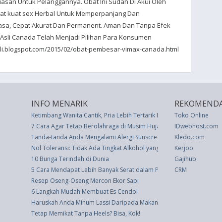
san Untuk Pelanggannya. Obat Ini Sudah Di Akui Oleh
at kuat sex Herbal Untuk Memperpanjang Dan
iasa, Cepat Akurat Dan Permanent. Aman Dan Tanpa Efek
Asli Canada Telah Menjadi Pilihan Para Konsumen
sli.blogspot.com/2015/02/obat-pembesar-vimax-canada.html
INFO MENARIK
REKOMENDA
Ketimbang Wanita Cantik, Pria Lebih Tertarik Mobil Indah
Toko Online
7 Cara Agar Tetap Berolahraga di Musim Hujan
IDwebhost.com
Tanda-tanda Anda Mengalami Alergi Sunscreen
Kledo.com
Nol Toleransi: Tidak Ada Tingkat Alkohol yang Aman, Kata Studi
Kerjoo
10 Bunga Terindah di Dunia
Gajihub
5 Cara Mendapat Lebih Banyak Serat dalam Pola Makan Anda
CRM
Resep Oseng-Oseng Mercon Ekor Sapi
6 Langkah Mudah Membuat Es Cendol
Haruskah Anda Minum Lassi Daripada Makan Yogurt?
Tetap Memikat Tanpa Heels? Bisa, Kok!