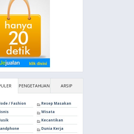
PULER
PENGETAHUAN
ARSIP
ode / Fashion
Resep Masakan
isnis
Wisata
usik
Kecantikan
andphone
Dunia Kerja