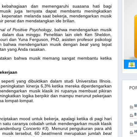
 kebahagiaan dan memengaruhi suasana hati bagi
 musik juga ternyata dapat membantu meningkatkan
ika kepenatan melanda saat bekerja, mendengarkan musik
ir penat dan mendatangkan ide brilian.
nal of Positive Psychology
, bahwa mendengarkan musik
alam dua minggu. Penelitian lain oleh Ken Sheldon,
souri dan Yuna Ferguson, PhD, asisten profesor psikologi
kan bahwa mendengarkan musik dengan
beat
yang tepat
tan yang Anda rasakan.
yatakan bahwa musik memang sangat membantu ketika
Pekerjaan
eperti yang dibuktikan dalam studi Universitas Illnois.
eningkatan kinerja 6,3% ketika mereka diperdengarkan
PO
mendengarkan musik klasik ini rupanya membuat pikiran
ningkatkan logika berpikir dan mampu merunut pekerjaan
pa lompat-lompat.
M
B
iptakan mood untuk bekerja, apalagi ketika di pagi hari
M
ah satu caranya cobalah untuk mendengarkan musik klasik
randenburg Concerto #3
). Menurut pengukuran para ahli
H
 musik tersebut, 60
beat
/menit merupakan jumlah
beat