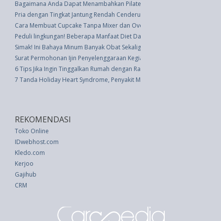
Bagaimana Anda Dapat Menambahkan Pilates ke Latihan Anda
Pria dengan Tingkat Jantung Rendah Cenderung Stalking Wanita
Cara Membuat Cupcake Tanpa Mixer dan Oven
Peduli lingkungan! Beberapa Manfaat Diet Daun
Simak! Ini Bahaya Minum Banyak Obat Sekaligus
Surat Permohonan Ijin Penyelenggaraan Kegiatan
6 Tips Jika Ingin Tinggalkan Rumah dengan Rapi dan Pikiran Tenang
7 Tanda Holiday Heart Syndrome, Penyakit Mematikan Saat Liburan Tahun
REKOMENDASI
Toko Online
IDwebhost.com
Kledo.com
Kerjoo
Gajihub
CRM