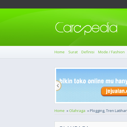
Home
Surat
Definisi
Mode / Fashion
Home
»
Olahraga
» Plogging, Tren Latih