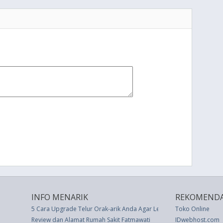
INFO MENARIK
REKOMENDA
5 Cara Upgrade Telur Orak-arik Anda Agar Lebih Menarik
Toko Online
Review dan Alamat Rumah Sakit Fatmawati
IDwebhost.com