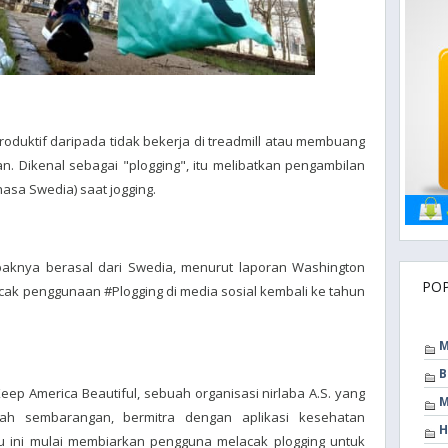
roduktif daripada tidak bekerja di treadmill atau membuang
n. Dikenal sebagai "plogging", itu melibatkan pengambilan
asa Swedia) saat jogging.
mpaknya berasal dari Swedia, menurut laporan Washington
PO
acak penggunaan #Plogging di media sosial kembali ke tahun
M
B
ep America Beautiful, sebuah organisasi nirlaba A.S. yang
M
mpah sembarangan, bermitra dengan aplikasi kesehatan
H
ru ini mulai membiarkan pengguna melacak plogging untuk