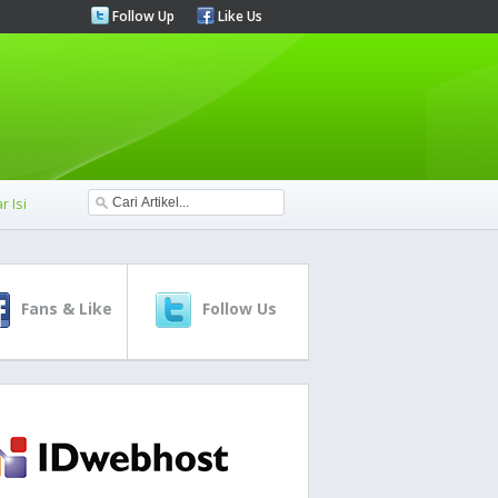
Follow Up
Like Us
r Isi
Fans & Like
Follow Us