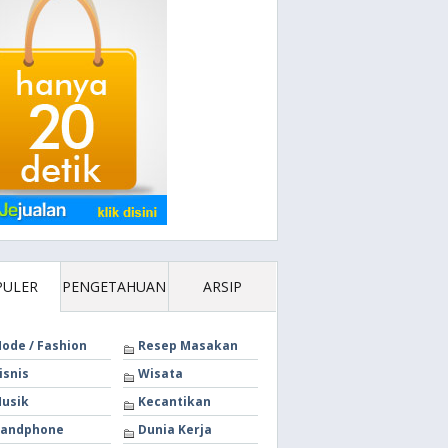
PULER
PENGETAHUAN
ARSIP
ode / Fashion
Resep Masakan
isnis
Wisata
usik
Kecantikan
andphone
Dunia Kerja