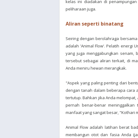
kelas ini diadakan di penampunga
peliharaan juga.
Aliran seperti binatang
Seiring dengan berolahraga bersama 
adalah 'Animal Flow'. Pelatih energi 
yang juga menggabungkan senam, br
tersebut sebagai aliran terkait, di
Anda meniru hewan merangkak.
"Aspek yang paling penting dari ben
dengan tanah dalam beberapa cara atau
tertutup. Bahkan jika Anda melompat,
pernah benar-benar meninggalkan ta
manfaat yang sangat besar, "Kothari 
Animal Flow adalah latihan berat 
membangun otot dan fasia Anda (jar