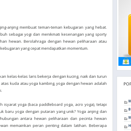
njing-anjing membuat teman-teman kebugaran yang hebat.
ubuh sebagai yogi dan menikmati kesenangan yang sporty
tihan hewan. Berolahraga dengan hewan peliharaan atau
n kebugaran yang cepat mendapatkan momentum.
an kelas-kelas laris bekerja dengan kucing, naik dan turun
di atas kuda atau yoga kambing, yoga dengan hewan adalah
PO
i.
M
 isyarat yoga (baca paddleboard yoga, acro yoga), tetapi
B
uk baru yoga dengan putaran yang unik? Yoga anjing dan
M
n hubungan antara hewan peliharaan dan pecinta hewan
hewan memainkan peran penting dalam latihan. Beberapa
H