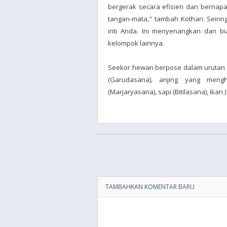
bergerak secara efisien dan bernapas
tangan-mata," tambah Kothari. Seirin
inti Anda. Ini menyenangkan dan b
kelompok lainnya.
Seekor hewan berpose dalam urutan y
(Garudasana), anjing yang men
(Marjaryasana), sapi (Bitilasana), ikan
TAMBAHKAN KOMENTAR BARU