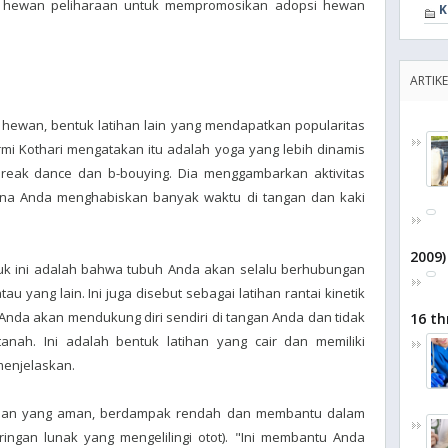
n hewan peliharaan untuk mempromosikan adopsi hewan
K
ARTIKE
hewan, bentuk latihan lain yang mendapatkan popularitas
Urmi Kothari mengatakan itu adalah yoga yang lebih dinamis
eak dance dan b-bouying. Dia menggambarkan aktivitas
 mana Anda menghabiskan banyak waktu di tangan dan kaki
2009)
tuk ini adalah bahwa tubuh Anda akan selalu berhubungan
 yang lain. Ini juga disebut sebagai latihan rantai kinetik
 Anda akan mendukung diri sendiri di tangan Anda dan tidak
16 th
nah. Ini adalah bentuk latihan yang cair dan memiliki
menjelaskan.
badan yang aman, berdampak rendah dan membantu dalam
ingan lunak yang mengelilingi otot). "Ini membantu Anda