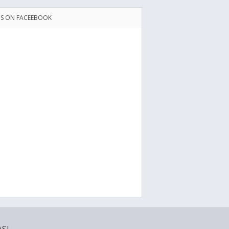
US ON FACEEBOOK