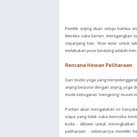
Pemilik anjing akan setuju bahwa a
Mereka suka berlari, meregangkan t
sepanjang hari. 'Bow wow' untuk la
melakukan pose binatang adalah tre
Rencana Hewan Peliharaan
Dari studio yoga yang menyelenggarak
anjing berpose dengan anjing, yoga 
mode kebugaran 'mengeong' musim in
Puritan akan mengatakan ini hanyalah
siapa yang tidak suka mencoba bent
kuda - diklaim untuk meningkatka
peliharaan - sebenarnya memiliki 