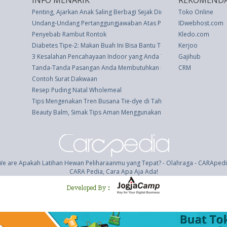
INFO MENARIK
REKOMENDA
Penting, Ajarkan Anak Saling Berbagi Sejak Dini
Toko Online
Undang-Undang Pertanggungjawaban Atas Pelaksanaan Anggaran P
IDwebhost.com
Penyebab Rambut Rontok
Kledo.com
Diabetes Tipe-2: Makan Buah Ini Bisa Bantu Turunkan Kadar Gula D
Kerjoo
3 Kesalahan Pencahayaan Indoor yang Anda Tidak Sadar Sedang La
Gajihub
Tanda-Tanda Pasangan Anda Membutuhkan Ruang untuk Sendiri
CRM
Contoh Surat Dakwaan
Resep Puding Natal Wholemeal
Tips Mengenakan Tren Busana Tie-dye di Tahun 2018
Beauty Balm, Simak Tips Aman Menggunakannya Ini
e are Apakah Latihan Hewan Peliharaanmu yang Tepat? - Olahraga - CARAped
CARA Pedia, Cara Apa Aja Ada!